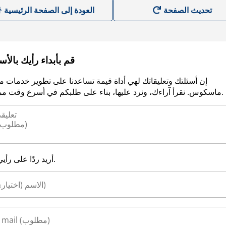
العودة إلى الصفحة الرئيسية
قم بأبداء رأيك بالأ
إن أسئلتك وتعليقاتك لهي أداة قيمة تساعدنا على تطوير خدمات م
ماسكوس. نقرأ آراءك، ونرد عليها، بناء على طلبكم في أسرع وقت ممكن.
أريد ردًا على رأيي.