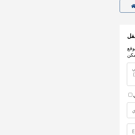
سفل
وقع