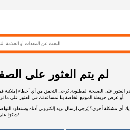
لم يتم العثور على الصف
ر العثور على الصفحة المطلوبة. يُرجى التحقق من أي أخطاء إملائية ف
URL، أو عرض خريطة الموقع الخاصة بنا لمساعدتك في العثور على ما تريد.
يك أي مشكلة أخرى؟ يُرجى إرسال بريد إلكتروني أدناه وسنعاود التوا
شكرًا على صبرك!