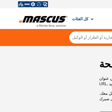
كل الفئات
حة
ي عنوان
صل معك.