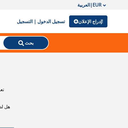
EUR
|
العربية
إدراج الإعلان!
تسجيل الدخول | التسجيل
بحث
تعذ
هل لد