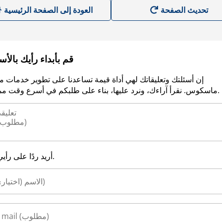
العودة إلى الصفحة الرئيسية
قم بأبداء رأيك بالأ
إن أسئلتك وتعليقاتك لهي أداة قيمة تساعدنا على تطوير خدمات م
ماسكوس. نقرأ آراءك، ونرد عليها، بناء على طلبكم في أسرع وقت ممكن.
أريد ردًا على رأيي.