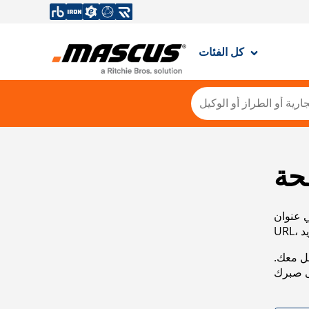
كل الفئات
حة
ي عنوان
صل معك.