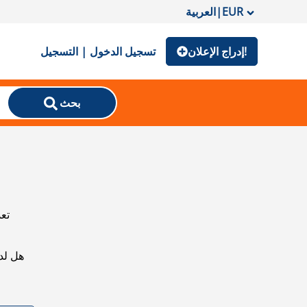
EUR
|
العربية
إدراج الإعلان!
تسجيل الدخول | التسجيل
بحث
تعذ
هل لد