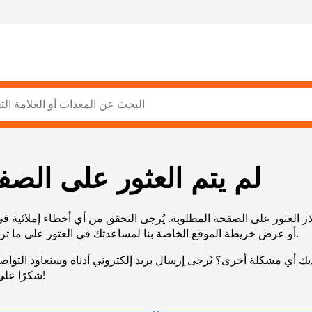
لم يتم العثور على الصف
ر العثور على الصفحة المطلوبة. يُرجى التحقق من أي أخطاء إملائية ف
URL، أو عرض خريطة الموقع الخاصة بنا لمساعدتك في العثور على ما تريد.
يك أي مشكلة أخرى؟ يُرجى إرسال بريد إلكتروني أدناه وسنعاود التوا
شكرًا على صبرك!