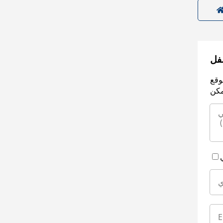
سفل
وقع