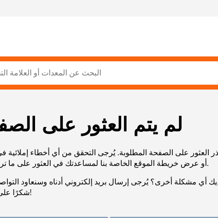
لم يتم العثور على الصف
ر العثور على الصفحة المطلوبة. يُرجى التحقق من أي أخطاء إملائية ف
URL، أو عرض خريطة الموقع الخاصة بنا لمساعدتك في العثور على ما تريد.
يك أي مشكلة أخرى؟ يُرجى إرسال بريد إلكتروني أدناه وسنعاود التوا
شكرًا على صبرك!