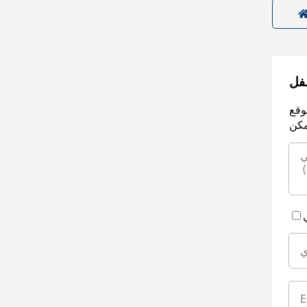
سفل
وقع