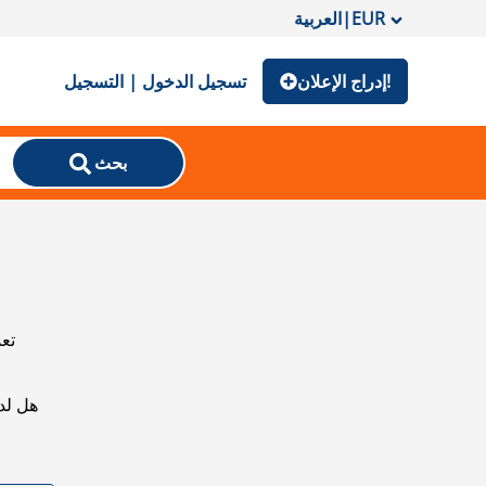
EUR
|
العربية
إدراج الإعلان!
تسجيل الدخول | التسجيل
بحث
تعذ
هل لد