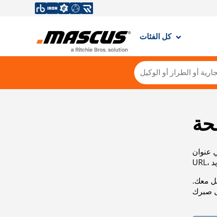
كل الفئات
حة
ي عنوان
صل معك.