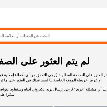
لم يتم العثور على الصف
ر العثور على الصفحة المطلوبة. يُرجى التحقق من أي أخطاء إملائية ف
URL، أو عرض خريطة الموقع الخاصة بنا لمساعدتك في العثور على ما تريد.
يك أي مشكلة أخرى؟ يُرجى إرسال بريد إلكتروني أدناه وسنعاود التوا
شكرًا على صبرك!