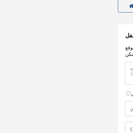
سفل
وقع