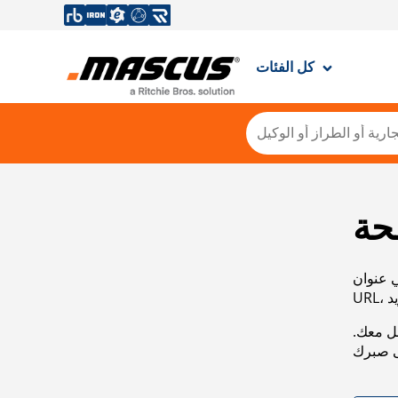
كل الفئات
حة
ي عنوان
صل معك.