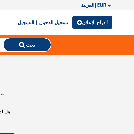
EUR
|
العربية
إدراج الإعلان!
تسجيل الدخول | التسجيل
بحث
تعذ
هل لد