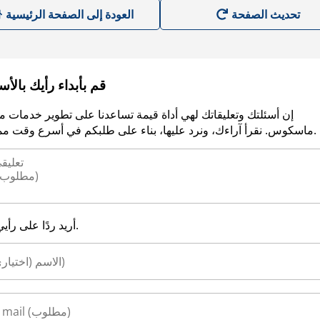
العودة إلى الصفحة الرئيسية
قم بأبداء رأيك بالأ
إن أسئلتك وتعليقاتك لهي أداة قيمة تساعدنا على تطوير خدمات م
ماسكوس. نقرأ آراءك، ونرد عليها، بناء على طلبكم في أسرع وقت ممكن.
أريد ردًا على رأيي.