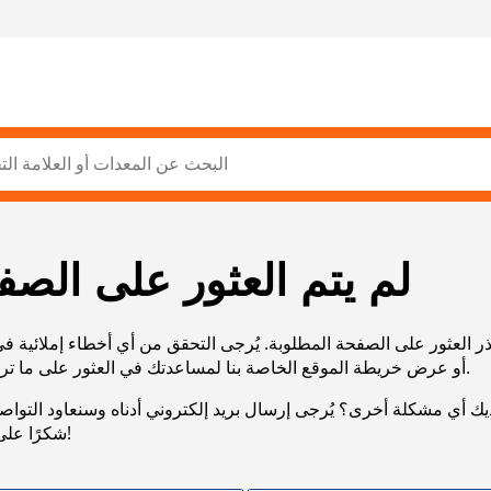
لم يتم العثور على الصف
ر العثور على الصفحة المطلوبة. يُرجى التحقق من أي أخطاء إملائية ف
URL، أو عرض خريطة الموقع الخاصة بنا لمساعدتك في العثور على ما تريد.
يك أي مشكلة أخرى؟ يُرجى إرسال بريد إلكتروني أدناه وسنعاود التوا
شكرًا على صبرك!