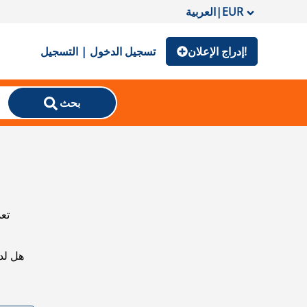
EUR
|
العربية
إدراج الإعلان!
تسجيل الدخول | التسجيل
بحث
تعذ
هل لد