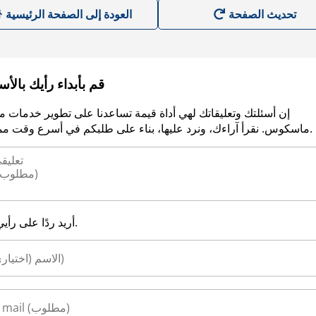
العودة إلى الصفحة الرئيسية
قم بأبداء رأيك بالأ
إن أسئلتك وتعليقاتك لهي أداة قيمة تساعدنا على تطوير خدمات م
ماسكوس. نقرأ آراءك، ونرد عليها، بناء على طلبكم في أسرع وقت ممكن.
أريد ردًا على رأيي.