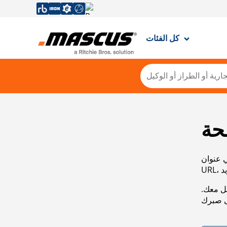
كل الفئات
حة
ي عنوان
صل معك.