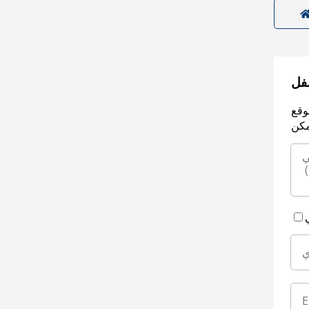
سفل
وقع