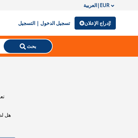
EUR
|
العربية
إدراج الإعلان!
تسجيل الدخول | التسجيل
بحث
تعذ
هل لد