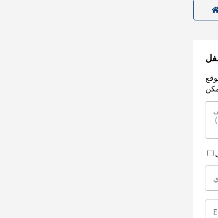
سفل
وقع