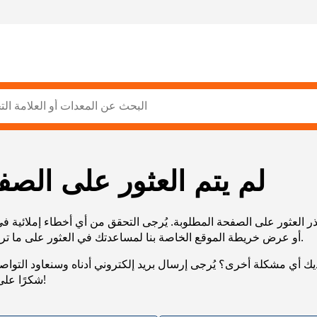
لم يتم العثور على الصف
ر العثور على الصفحة المطلوبة. يُرجى التحقق من أي أخطاء إملائية ف
URL، أو عرض خريطة الموقع الخاصة بنا لمساعدتك في العثور على ما تريد.
يك أي مشكلة أخرى؟ يُرجى إرسال بريد إلكتروني أدناه وسنعاود التوا
شكرًا على صبرك!