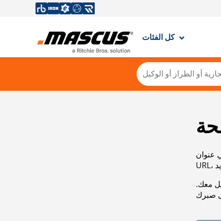
كل الفئات
حة
ي عنوان
صل معك.