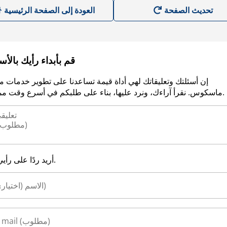
العودة إلى الصفحة الرئيسية
قم بأبداء رأيك بالأ
إن أسئلتك وتعليقاتك لهي أداة قيمة تساعدنا على تطوير خدمات م
ماسكوس. نقرأ آراءك، ونرد عليها، بناء على طلبكم في أسرع وقت ممكن.
أريد ردًا على رأيي.