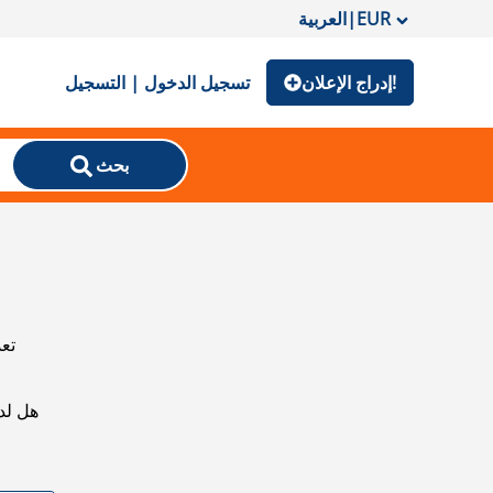
EUR
|
العربية
إدراج الإعلان!
تسجيل الدخول | التسجيل
بحث
تعذ
هل لد