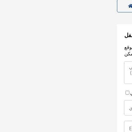
سفل
وقع