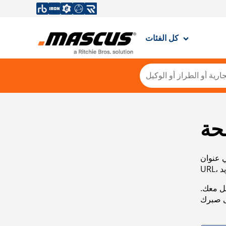
كل الفئات
حة
ي عنوان
صل معك.