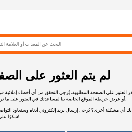
لم يتم العثور على الصف
ر العثور على الصفحة المطلوبة. يُرجى التحقق من أي أخطاء إملائية ف
URL، أو عرض خريطة الموقع الخاصة بنا لمساعدتك في العثور على ما تريد.
يك أي مشكلة أخرى؟ يُرجى إرسال بريد إلكتروني أدناه وسنعاود التوا
شكرًا على صبرك!