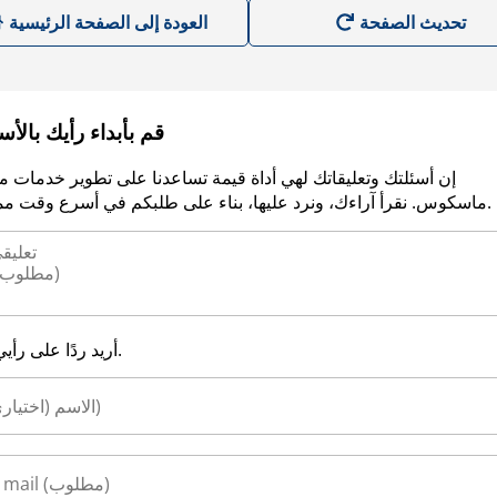
العودة إلى الصفحة الرئيسية
قم بأبداء رأيك بالأ
إن أسئلتك وتعليقاتك لهي أداة قيمة تساعدنا على تطوير خدمات م
ماسكوس. نقرأ آراءك، ونرد عليها، بناء على طلبكم في أسرع وقت ممكن.
أريد ردًا على رأيي.