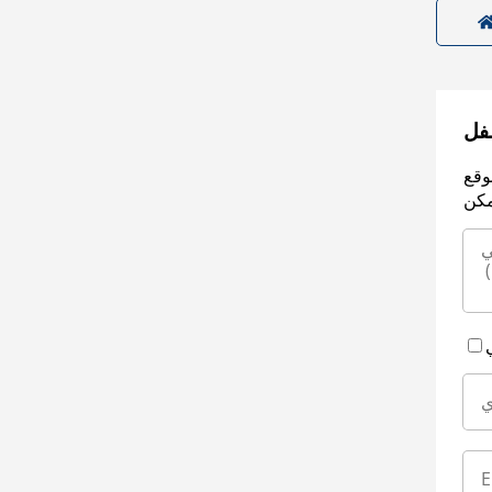
سفل
وقع