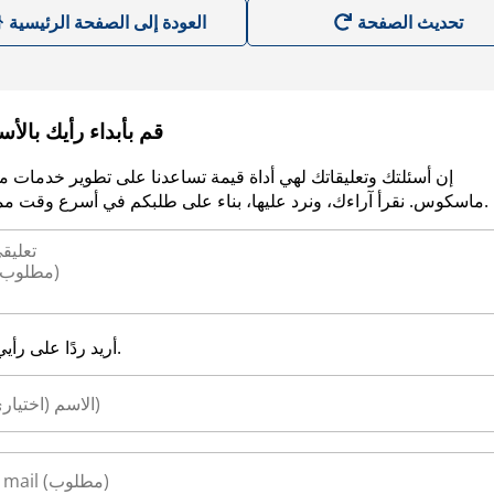
العودة إلى الصفحة الرئيسية
قم بأبداء رأيك بالأ
إن أسئلتك وتعليقاتك لهي أداة قيمة تساعدنا على تطوير خدمات م
ماسكوس. نقرأ آراءك، ونرد عليها، بناء على طلبكم في أسرع وقت ممكن.
أريد ردًا على رأيي.