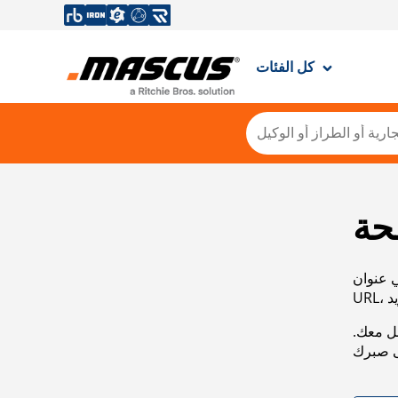
كل الفئات
حة
ي عنوان
صل معك.