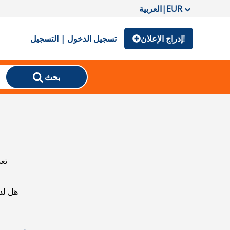
EUR
|
العربية
إدراج الإعلان!
تسجيل الدخول | التسجيل
بحث
تعذ
هل لد