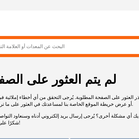
لم يتم العثور على الصف
ر العثور على الصفحة المطلوبة. يُرجى التحقق من أي أخطاء إملائية ف
URL، أو عرض خريطة الموقع الخاصة بنا لمساعدتك في العثور على ما تريد.
يك أي مشكلة أخرى؟ يُرجى إرسال بريد إلكتروني أدناه وسنعاود التوا
شكرًا على صبرك!