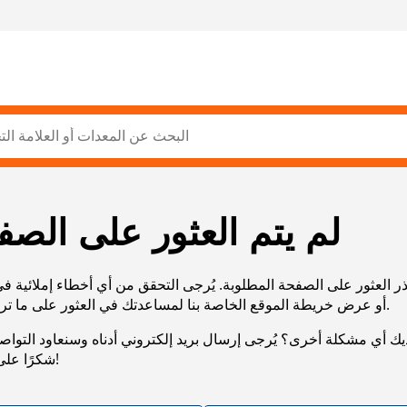
لم يتم العثور على الصف
ر العثور على الصفحة المطلوبة. يُرجى التحقق من أي أخطاء إملائية ف
URL، أو عرض خريطة الموقع الخاصة بنا لمساعدتك في العثور على ما تريد.
يك أي مشكلة أخرى؟ يُرجى إرسال بريد إلكتروني أدناه وسنعاود التوا
شكرًا على صبرك!