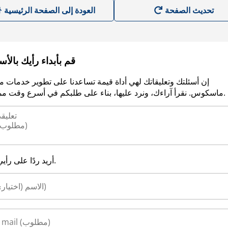
العودة إلى الصفحة الرئيسية
قم بأبداء رأيك بالأ
إن أسئلتك وتعليقاتك لهي أداة قيمة تساعدنا على تطوير خدمات م
ماسكوس. نقرأ آراءك، ونرد عليها، بناء على طلبكم في أسرع وقت ممكن.
أريد ردًا على رأيي.