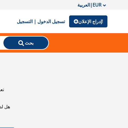
EUR
|
العربية
إدراج الإعلان!
تسجيل الدخول | التسجيل
بحث
تعذ
هل لد