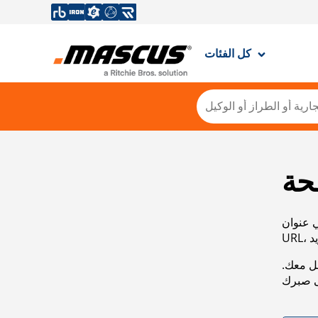
كل الفئات
حة
ي عنوان
صل معك.