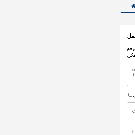
سفل
وقع