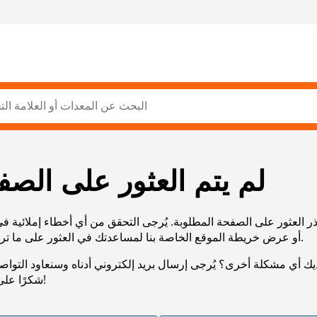
لم يتم العثور على الصف
ر العثور على الصفحة المطلوبة. يُرجى التحقق من أي أخطاء إملائية ف
URL، أو عرض خريطة الموقع الخاصة بنا لمساعدتك في العثور على ما تريد.
يك أي مشكلة أخرى؟ يُرجى إرسال بريد إلكتروني أدناه وسنعاود التوا
شكرًا على صبرك!