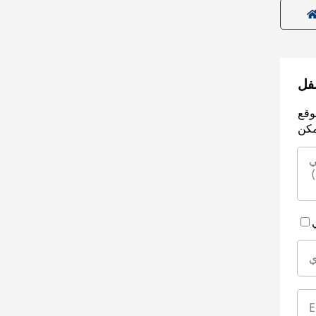
سفل
وقع