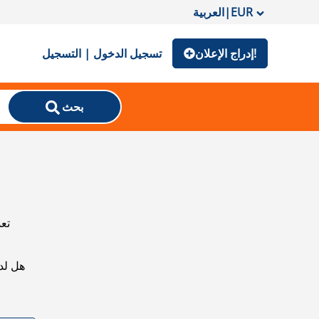
EUR
|
العربية
إدراج الإعلان!
تسجيل الدخول | التسجيل
بحث
تعذ
هل لد