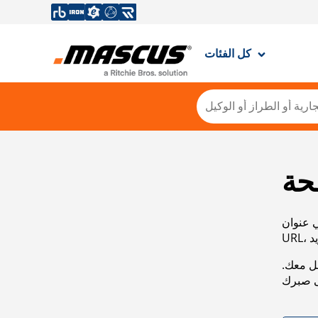
كل الفئات
حة
ي عنوان
صل معك.