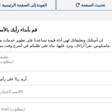
العودة إلى الصفحة الرئيسية
قم بأبداء رأيك بالأ
إن أسئلتك وتعليقاتك لهي أداة قيمة تساعدنا على تطوير خدمات م
ماسكوس. نقرأ آراءك، ونرد عليها، بناء على طلبكم في أسرع وقت ممكن.
أريد ردًا على رأيي.