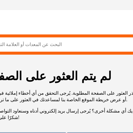
لم يتم العثور على الصف
ر العثور على الصفحة المطلوبة. يُرجى التحقق من أي أخطاء إملائية ف
URL، أو عرض خريطة الموقع الخاصة بنا لمساعدتك في العثور على ما تريد.
يك أي مشكلة أخرى؟ يُرجى إرسال بريد إلكتروني أدناه وسنعاود التوا
شكرًا على صبرك!