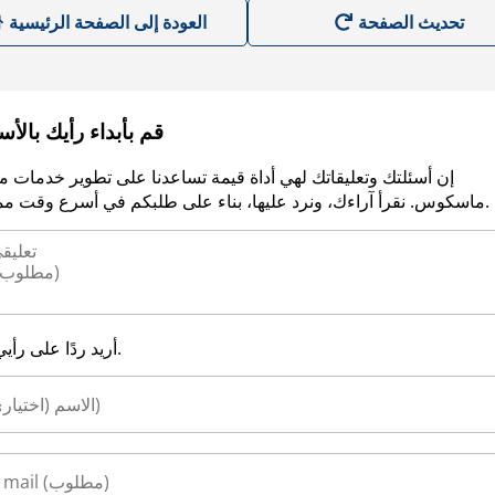
العودة إلى الصفحة الرئيسية
قم بأبداء رأيك بالأ
إن أسئلتك وتعليقاتك لهي أداة قيمة تساعدنا على تطوير خدمات م
ماسكوس. نقرأ آراءك، ونرد عليها، بناء على طلبكم في أسرع وقت ممكن.
أريد ردًا على رأيي.