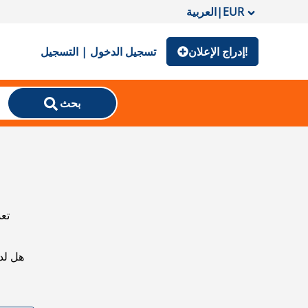
EUR
|
العربية
إدراج الإعلان!
تسجيل الدخول | التسجيل
بحث
تعذ
هل لد