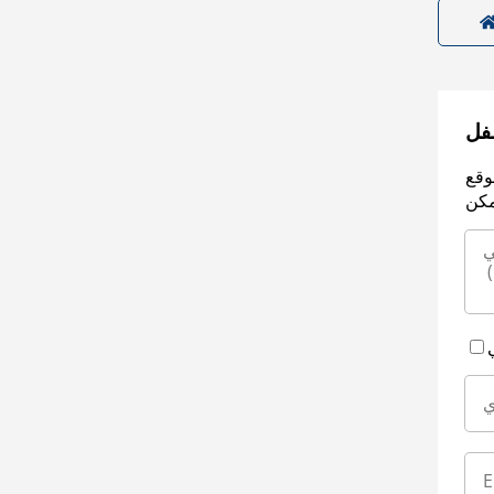
سفل
وقع