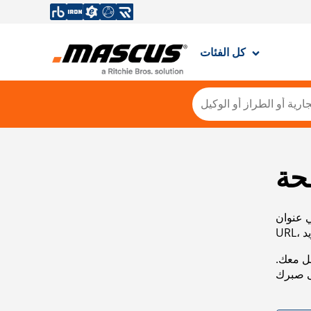
كل الفئات
حة
ي عنوان
صل معك.