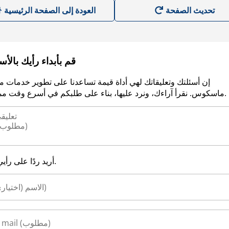
العودة إلى الصفحة الرئيسية
قم بأبداء رأيك بالأ
إن أسئلتك وتعليقاتك لهي أداة قيمة تساعدنا على تطوير خدمات م
ماسكوس. نقرأ آراءك، ونرد عليها، بناء على طلبكم في أسرع وقت ممكن.
أريد ردًا على رأيي.