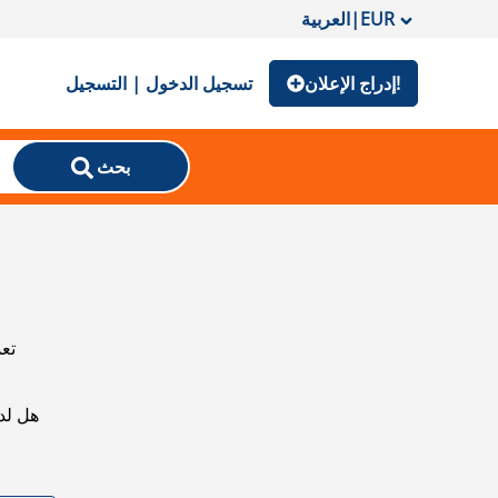
EUR
|
العربية
إدراج الإعلان!
تسجيل الدخول | التسجيل
بحث
تعذ
هل لد