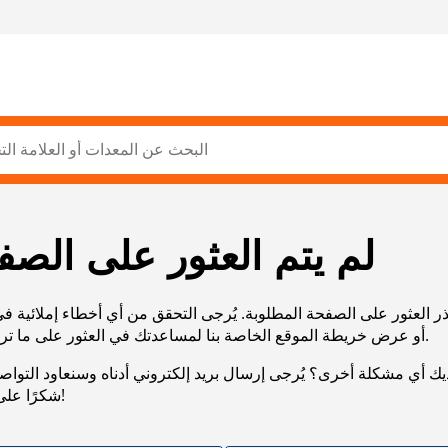
لم يتم العثور على الصف
ر العثور على الصفحة المطلوبة. يُرجى التحقق من أي أخطاء إملائية ف
URL، أو عرض خريطة الموقع الخاصة بنا لمساعدتك في العثور على ما تريد.
يك أي مشكلة أخرى؟ يُرجى إرسال بريد إلكتروني أدناه وسنعاود التوا
شكرًا على صبرك!