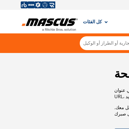
كل الفئات
حة
ي عنوان
صل معك.