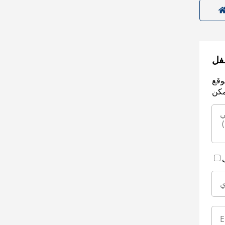
سفل
وقع