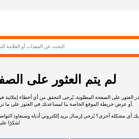
لم يتم العثور على الصف
ر العثور على الصفحة المطلوبة. يُرجى التحقق من أي أخطاء إملائية ف
URL، أو عرض خريطة الموقع الخاصة بنا لمساعدتك في العثور على ما تريد.
يك أي مشكلة أخرى؟ يُرجى إرسال بريد إلكتروني أدناه وسنعاود التوا
شكرًا على صبرك!