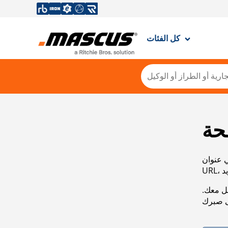
كل الفئات
حة
ي عنوان
صل معك.