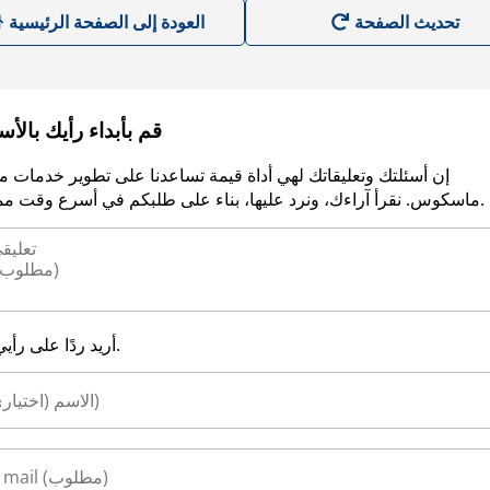
العودة إلى الصفحة الرئيسية
قم بأبداء رأيك بالأ
إن أسئلتك وتعليقاتك لهي أداة قيمة تساعدنا على تطوير خدمات م
ماسكوس. نقرأ آراءك، ونرد عليها، بناء على طلبكم في أسرع وقت ممكن.
أريد ردًا على رأيي.