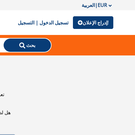
EUR
|
العربية
إدراج الإعلان!
تسجيل الدخول | التسجيل
بحث
تعذ
هل لد