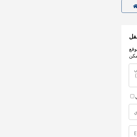
سفل
وقع