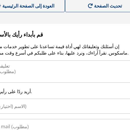
العودة إلى الصفحة الرئيسية
قم بأبداء رأيك بالأ
إن أسئلتك وتعليقاتك لهي أداة قيمة تساعدنا على تطوير خدمات م
ماسكوس. نقرأ آراءك، ونرد عليها، بناء على طلبكم في أسرع وقت ممكن.
أريد ردًا على رأيي.