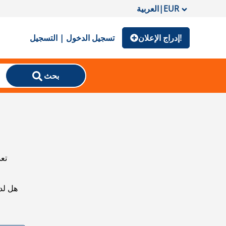
EUR
|
العربية
إدراج الإعلان!
تسجيل الدخول | التسجيل
بحث
تعذ
هل لد