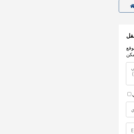
سفل
وقع