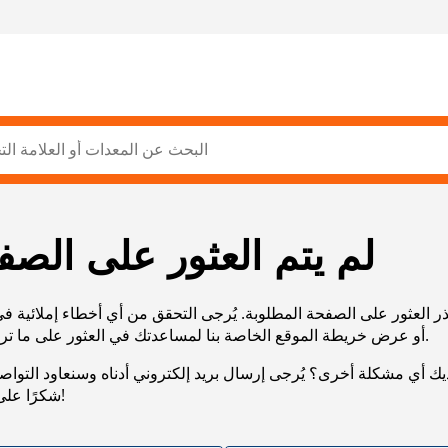
لم يتم العثور على الصف
ر العثور على الصفحة المطلوبة. يُرجى التحقق من أي أخطاء إملائية ف
URL، أو عرض خريطة الموقع الخاصة بنا لمساعدتك في العثور على ما تريد.
يك أي مشكلة أخرى؟ يُرجى إرسال بريد إلكتروني أدناه وسنعاود التوا
شكرًا على صبرك!