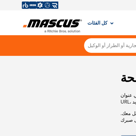
كل الفئات
حة
ي عنوان
صل معك.