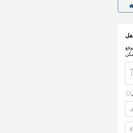
سفل
وقع