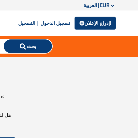
EUR
|
العربية
إدراج الإعلان!
تسجيل الدخول | التسجيل
بحث
تعذ
هل لد