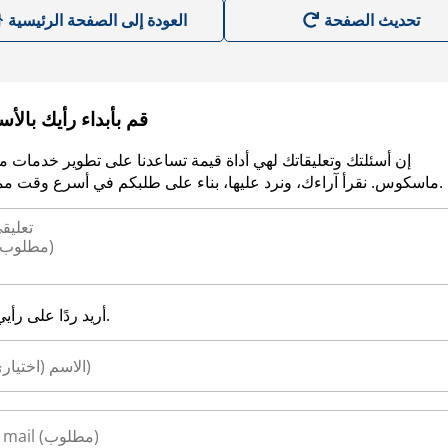
العودة إلى الصفحة الرئيسية
قم بأبداء رأيك بالأ
إن أسئلتك وتعليقاتك لهي أداة قيمة تساعدنا على تطوير خدمات م
ماسكوس. نقرأ آراءك، ونرد عليها، بناء على طلبكم في أسرع وقت ممكن.
أريد ردًا على رأيي.