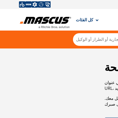
كل الفئات
حة
ي عنوان
صل معك.