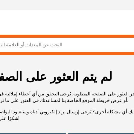
لم يتم العثور على الصف
ر العثور على الصفحة المطلوبة. يُرجى التحقق من أي أخطاء إملائية ف
URL، أو عرض خريطة الموقع الخاصة بنا لمساعدتك في العثور على ما تريد.
يك أي مشكلة أخرى؟ يُرجى إرسال بريد إلكتروني أدناه وسنعاود التوا
شكرًا على صبرك!