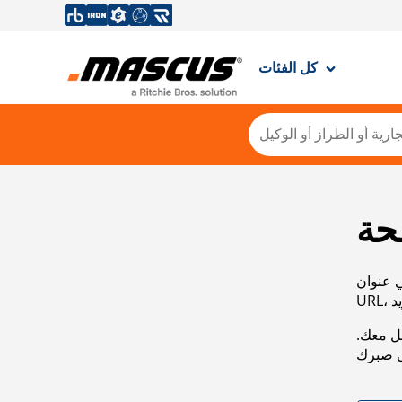
كل الفئات
حة
ي عنوان
صل معك.