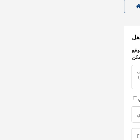
سفل
وقع