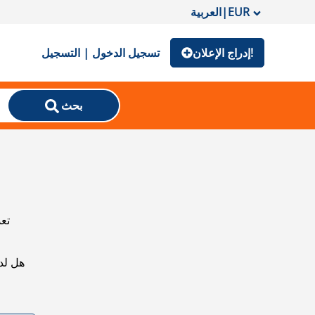
EUR
|
العربية
إدراج الإعلان!
تسجيل الدخول | التسجيل
بحث
تعذ
هل لد