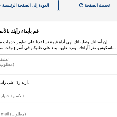
العودة إلى الصفحة الرئيسية
قم بأبداء رأيك بالأ
إن أسئلتك وتعليقاتك لهي أداة قيمة تساعدنا على تطوير خدمات م
ماسكوس. نقرأ آراءك، ونرد عليها، بناء على طلبكم في أسرع وقت ممكن.
أريد ردًا على رأيي.