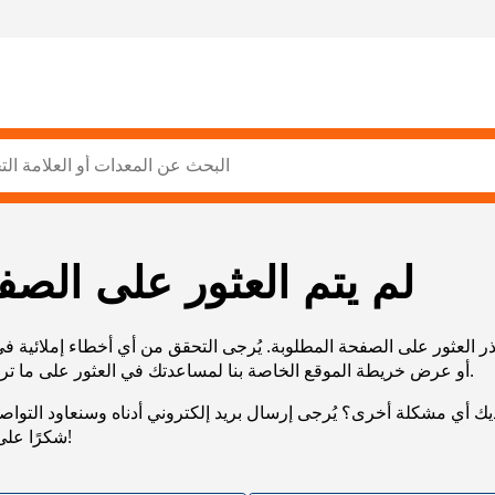
لم يتم العثور على الصف
ر العثور على الصفحة المطلوبة. يُرجى التحقق من أي أخطاء إملائية ف
URL، أو عرض خريطة الموقع الخاصة بنا لمساعدتك في العثور على ما تريد.
يك أي مشكلة أخرى؟ يُرجى إرسال بريد إلكتروني أدناه وسنعاود التوا
شكرًا على صبرك!