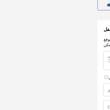
سفل
وقع