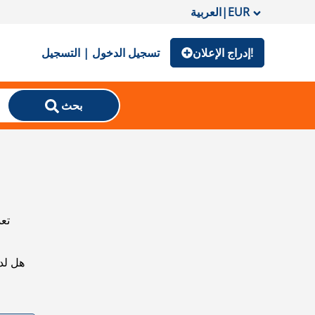
EUR
|
العربية
إدراج الإعلان!
تسجيل الدخول | التسجيل
بحث
تعذ
هل لد