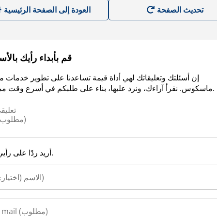
العودة إلى الصفحة الرئيسية
قم بأبداء رأيك بالأ
إن أسئلتك وتعليقاتك لهي أداة قيمة تساعدنا على تطوير خدمات م
ماسكوس. نقرأ آراءك، ونرد عليها، بناء على طلبكم في أسرع وقت ممكن.
أريد ردًا على رأيي.