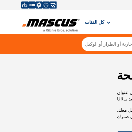
كل الفئات
حة
ي عنوان
صل معك.