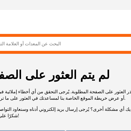
لم يتم العثور على الصف
ر العثور على الصفحة المطلوبة. يُرجى التحقق من أي أخطاء إملائية ف
URL، أو عرض خريطة الموقع الخاصة بنا لمساعدتك في العثور على ما تريد.
يك أي مشكلة أخرى؟ يُرجى إرسال بريد إلكتروني أدناه وسنعاود التوا
شكرًا على صبرك!