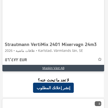
Strautmann VertiMix 2401 Mixervagn 24m3
علافات ماشية • 2026 • Karlstad، Värmlands län, SE
٥٦٬٤٧٢ EUR
Maskin Väst AB
لا تجد ما تبحث عنه؟
إنشر إعلانك المطلوب
8