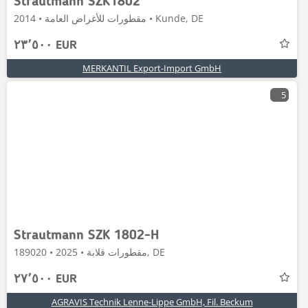
Strautmann SZK1802
مقطورات للأغراض العامة • 2014 • Kunde, DE
٢٣٬٥٠٠ EUR
MERKANTIL Export-Import GmbH
5
Strautmann SZK 1802-H
مقطورات قلابة • 2025 • 189020, DE
٢٧٬٥٠٠ EUR
AGRAVIS Technik Lenne-Lippe GmbH, Fil. Beckum