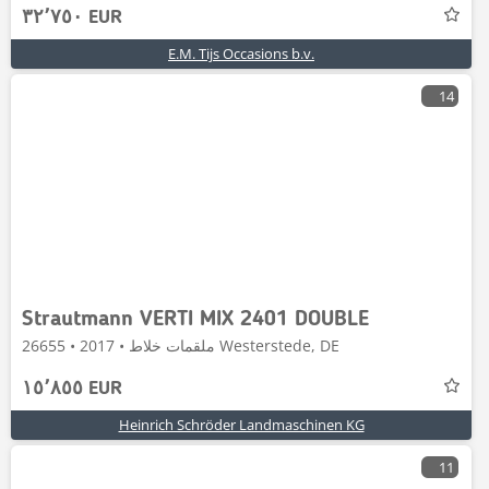
٣٢٬٧٥٠ EUR
E.M. Tijs Occasions b.v.
14
Strautmann VERTI MIX 2401 DOUBLE
ملقمات خلاط • 2017 • 26655 Westerstede, DE
١٥٬٨٥٥ EUR
Heinrich Schröder Landmaschinen KG
11