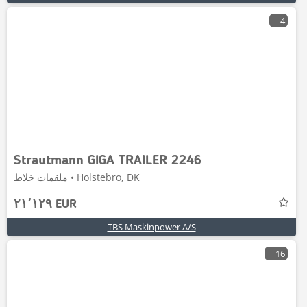
4
Strautmann GIGA TRAILER 2246
ملقمات خلاط • Holstebro, DK
٢١٬١٢٩ EUR
TBS Maskinpower A/S
16