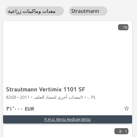
Strautmann
معدات وماكينات زراعية
18
Strautmann Vertimix 1101 SF
معدات أخرى لحصاد العلف • 2011 • 8268h • -, PL
٣١٬٠٠٠ EUR
P.H.U. Mróz Andrzej Mróz
8
1