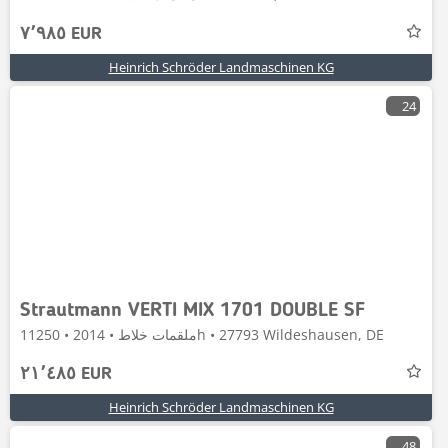
٧٬٩٨٥ EUR
Heinrich Schröder Landmaschinen KG
24
Strautmann VERTI MIX 1701 DOUBLE SF
ملقمات خلاط • 2014 • 11250h • 27793 Wildeshausen, DE
٢١٬٤٨٥ EUR
Heinrich Schröder Landmaschinen KG
48