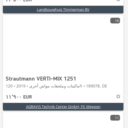
٢٣٬٥٠٠ EUR
Landbouwhuis Timmerman BV
16
Strautmann VERTI-MIX 1251
ماكينات وملحقات مواش أخرى • 2019 • 120h • 189078, DE
١١٬٩٠٠ EUR
AGRAVIS Technik Center GmbH, Fil. Meppen
11