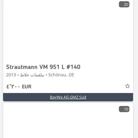
20
Strautmann VM 951 L #140
ملقمات خلاط • 2013 • Schönau, DE
٤٬٢٠٠ EUR
BayWa AG GMZ Süd
10