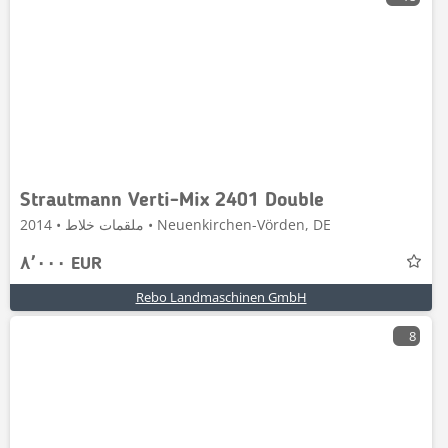
Strautmann Verti-Mix 2401 Double
ملقمات خلاط • 2014 • Neuenkirchen-Vörden, DE
٨٬٠٠٠ EUR
Rebo Landmaschinen GmbH
8