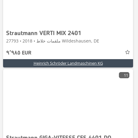
Strautmann VERTI MIX 2401
ملقمات خلاط • 2018 • 27793 Wildeshausen, DE
٩٬٩٨٥ EUR
Heinrich Schröder Landmaschinen KG
11