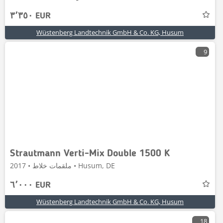
٣٬٣٥٠ EUR
Wüstenberg Landtechnik GmbH & Co. KG, Husum
9
Strautmann Verti-Mix Double 1500 K
ملقمات خلاط • 2017 • Husum, DE
٦٬٠٠٠ EUR
Wüstenberg Landtechnik GmbH & Co. KG, Husum
18