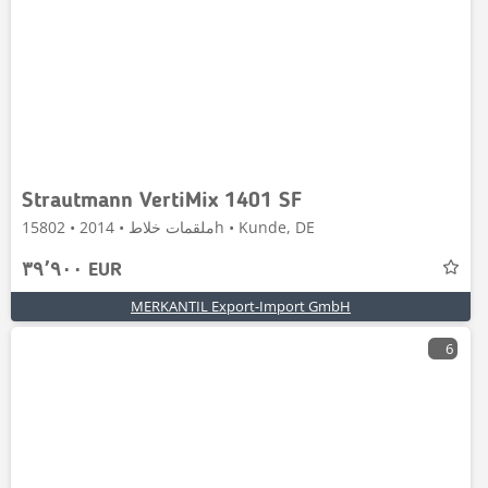
Strautmann VertiMix 1401 SF
ملقمات خلاط • 2014 • 15802h • Kunde, DE
٣٩٬٩٠٠ EUR
MERKANTIL Export-Import GmbH
6