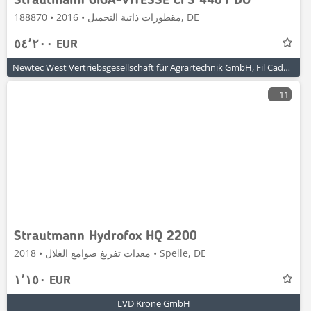
Strautmann GIGA-VITESSE CFS 4401 DO
مقطورات ذاتية التحميل • 2016 • 188870, DE
٥٤٬٢٠٠ EUR
Newtec West Vertriebsgesellschaft für Agrartechnik GmbH, Fil Cadenberge
11
Strautmann Hydrofox HQ 2200
معدات تفريغ صوامع الغلال • 2018 • Spelle, DE
١٬١٥٠ EUR
LVD Krone GmbH