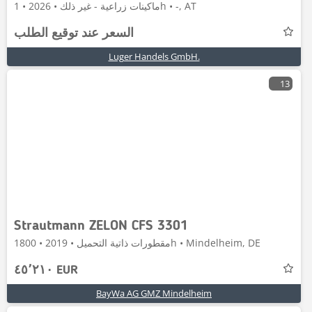
ماكينات زراعية - غير ذلك • 2026 • 1h • -, AT
السعر عند توقيع الطلب
Luger Handels GmbH.
13
Strautmann ZELON CFS 3301
مقطورات ذاتية التحميل • 2019 • 1800h • Mindelheim, DE
٤٥٬٢١٠ EUR
BayWa AG GMZ Mindelheim