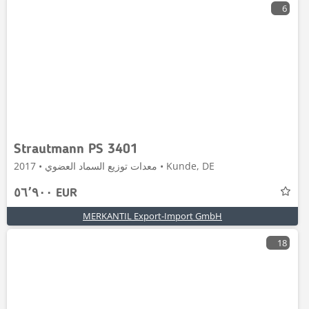
6
Strautmann PS 3401
معدات توزيع السماد العضوي • 2017 • Kunde, DE
٥٦٬٩٠٠ EUR
MERKANTIL Export-Import GmbH
18