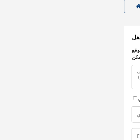
سفل
وقع