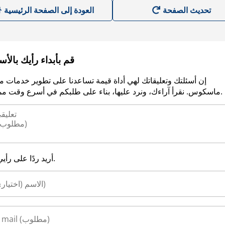
العودة إلى الصفحة الرئيسية
قم بأبداء رأيك بالأ
إن أسئلتك وتعليقاتك لهي أداة قيمة تساعدنا على تطوير خدمات م
ماسكوس. نقرأ آراءك، ونرد عليها، بناء على طلبكم في أسرع وقت ممكن.
أريد ردًا على رأيي.