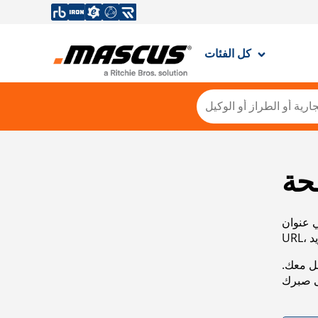
كل الفئات
حة
ي عنوان
صل معك.