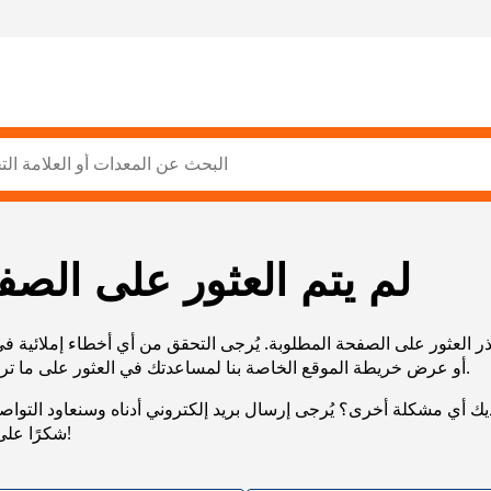
لم يتم العثور على الصف
ر العثور على الصفحة المطلوبة. يُرجى التحقق من أي أخطاء إملائية ف
URL، أو عرض خريطة الموقع الخاصة بنا لمساعدتك في العثور على ما تريد.
يك أي مشكلة أخرى؟ يُرجى إرسال بريد إلكتروني أدناه وسنعاود التوا
شكرًا على صبرك!