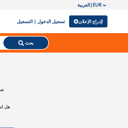
EUR
|
العربية
إدراج الإعلان!
تسجيل الدخول | التسجيل
بحث
تعذ
هل لد