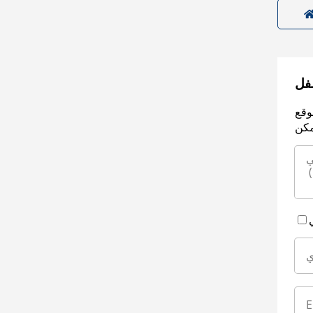
سفل
وقع