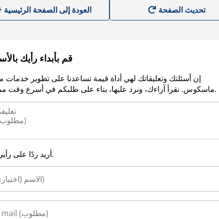
العودة إلى الصفحة الرئيسية
قم بأبداء رأيك بالأ
إن أسئلتك وتعليقاتك لهي أداة قيمة تساعدنا على تطوير خدمات م
ماسكوس. نقرأ آراءك، ونرد عليها، بناء على طلبكم في أسرع وقت ممكن.
أريد ردًا على رأيي.