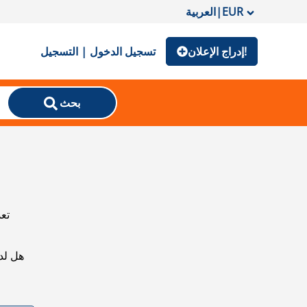
EUR
|
العربية
إدراج الإعلان!
تسجيل الدخول | التسجيل
بحث
تعذ
هل لد