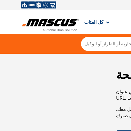
كل الفئات
حة
ي عنوان
صل معك.