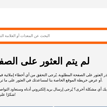
لم يتم العثور على الصف
ر العثور على الصفحة المطلوبة. يُرجى التحقق من أي أخطاء إملائية ف
URL، أو عرض خريطة الموقع الخاصة بنا لمساعدتك في العثور على ما تريد.
يك أي مشكلة أخرى؟ يُرجى إرسال بريد إلكتروني أدناه وسنعاود التوا
شكرًا على صبرك!