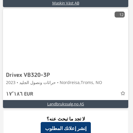
Maskin Väst AB
12
Drivex VB320-3P
حراثات ونصول الجليد • 2023 • Nordreisa,Troms, NO
١٧٬١٨٦ EUR
Landbrukssalg.no AS
لا تجد ما تبحث عنه؟
إنشر إعلانك المطلوب