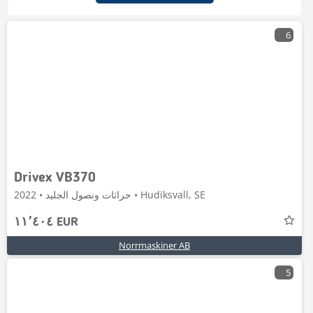
6
Drivex VB370
حراثات ونصول الجليد • 2022 • Hudiksvall, SE
١١٬٤٠٤ EUR
Norrmaskiner AB
5