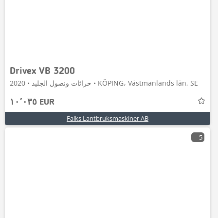
Drivex VB 3200
حراثات ونصول الجليد • 2020 • KÖPING، Västmanlands län, SE
١٠٬٠٣٥ EUR
Falks Lantbruksmaskiner AB
5