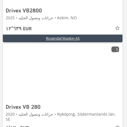
Drivex VB2800
حراثات ونصول الجليد • 2025 • Askim, NO
١٢٬٦٣٩ EUR
Rosendal Maskin AS
5
Drivex VB 280
حراثات ونصول الجليد • 2020 • Nyköping، Södermanlands län,
SE