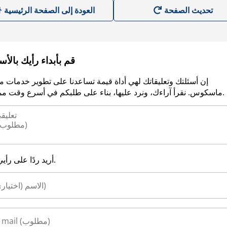
العودة إلى الصفحة الرئيسية
قم بأبداء رأيك بالأ
إن أسئلتك وتعليقاتك لهي أداة قيمة تساعدنا على تطوير خدمات م
ماسكوس. نقرأ آراءك، ونرد عليها، بناء على طلبكم في أسرع وقت ممكن.
أريد ردًا على رأيي.