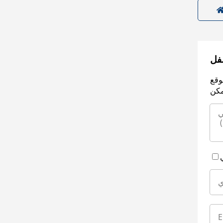
سفل
وقع