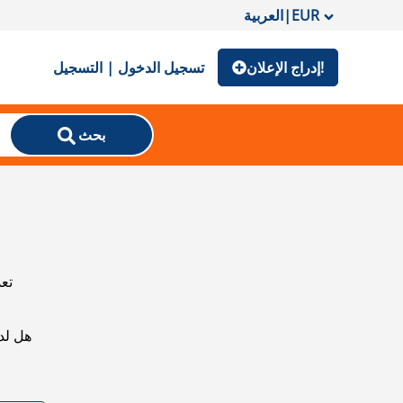
EUR
|
العربية
إدراج الإعلان!
تسجيل الدخول | التسجيل
بحث
تعذ
هل لد