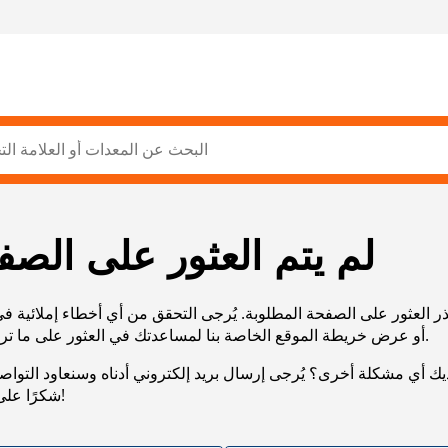
لم يتم العثور على الصف
ر العثور على الصفحة المطلوبة. يُرجى التحقق من أي أخطاء إملائية ف
URL، أو عرض خريطة الموقع الخاصة بنا لمساعدتك في العثور على ما تريد.
يك أي مشكلة أخرى؟ يُرجى إرسال بريد إلكتروني أدناه وسنعاود التوا
شكرًا على صبرك!