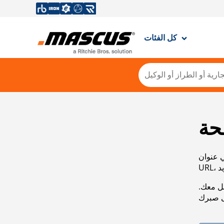
كل الفئات
حة
ي عنوان
صل معك.