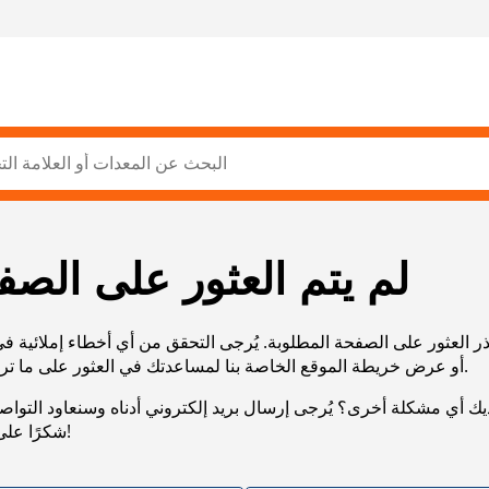
لم يتم العثور على الصف
ر العثور على الصفحة المطلوبة. يُرجى التحقق من أي أخطاء إملائية ف
URL، أو عرض خريطة الموقع الخاصة بنا لمساعدتك في العثور على ما تريد.
يك أي مشكلة أخرى؟ يُرجى إرسال بريد إلكتروني أدناه وسنعاود التوا
شكرًا على صبرك!