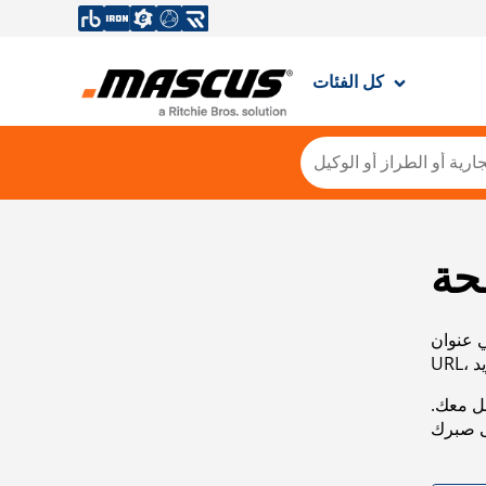
كل الفئات
حة
ي عنوان
صل معك.