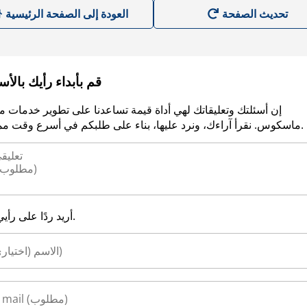
العودة إلى الصفحة الرئيسية
قم بأبداء رأيك بالأ
إن أسئلتك وتعليقاتك لهي أداة قيمة تساعدنا على تطوير خدمات م
ماسكوس. نقرأ آراءك، ونرد عليها، بناء على طلبكم في أسرع وقت ممكن.
أريد ردًا على رأيي.