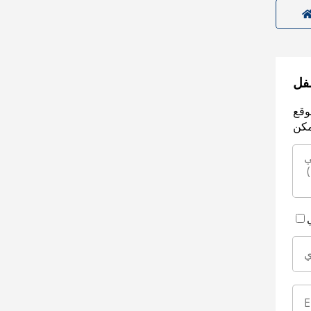
سفل
وقع