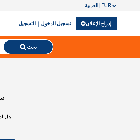
EUR
|
العربية
إدراج الإعلان!
تسجيل الدخول | التسجيل
بحث
تعذ
هل لد