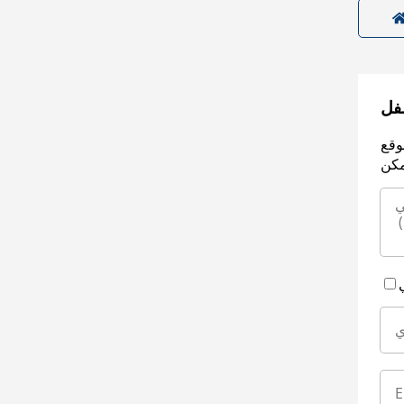
سفل
وقع