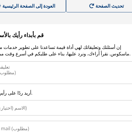
العودة إلى الصفحة الرئيسية
قم بأبداء رأيك بالأ
إن أسئلتك وتعليقاتك لهي أداة قيمة تساعدنا على تطوير خدمات م
ماسكوس. نقرأ آراءك، ونرد عليها، بناء على طلبكم في أسرع وقت ممكن.
أريد ردًا على رأيي.