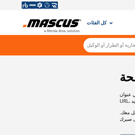
كل الفئات
حة
ي عنوان
صل معك.