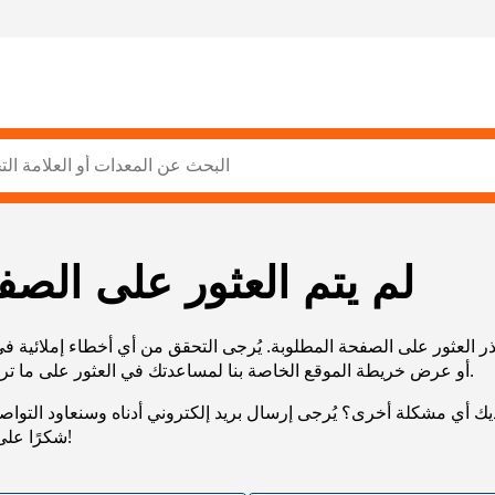
لم يتم العثور على الصف
ر العثور على الصفحة المطلوبة. يُرجى التحقق من أي أخطاء إملائية ف
URL، أو عرض خريطة الموقع الخاصة بنا لمساعدتك في العثور على ما تريد.
يك أي مشكلة أخرى؟ يُرجى إرسال بريد إلكتروني أدناه وسنعاود التوا
شكرًا على صبرك!