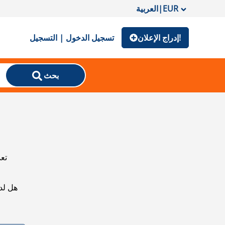
EUR
|
العربية
إدراج الإعلان!
تسجيل الدخول | التسجيل
بحث
تعذ
هل لد