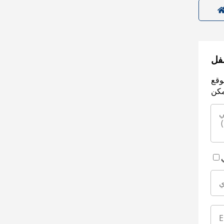
سفل
وقع