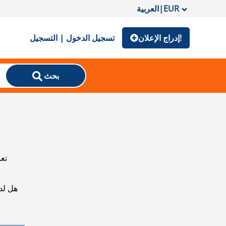
EUR
|
العربية
إدراج الإعلان!
تسجيل الدخول | التسجيل
بحث
تعذ
هل لد