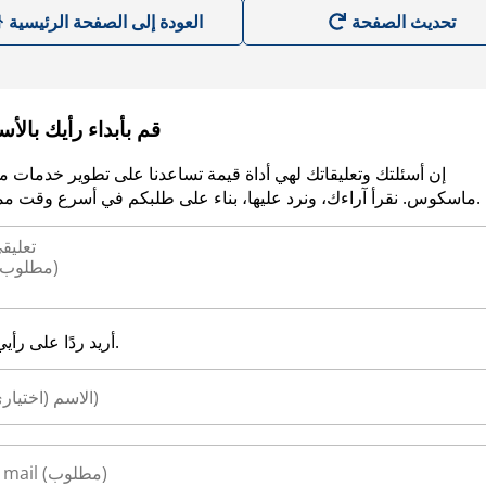
العودة إلى الصفحة الرئيسية
قم بأبداء رأيك بالأ
إن أسئلتك وتعليقاتك لهي أداة قيمة تساعدنا على تطوير خدمات م
ماسكوس. نقرأ آراءك، ونرد عليها، بناء على طلبكم في أسرع وقت ممكن.
أريد ردًا على رأيي.