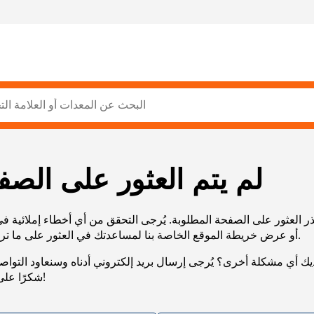
لم يتم العثور على الصف
ر العثور على الصفحة المطلوبة. يُرجى التحقق من أي أخطاء إملائية ف
URL، أو عرض خريطة الموقع الخاصة بنا لمساعدتك في العثور على ما تريد.
يك أي مشكلة أخرى؟ يُرجى إرسال بريد إلكتروني أدناه وسنعاود التوا
شكرًا على صبرك!