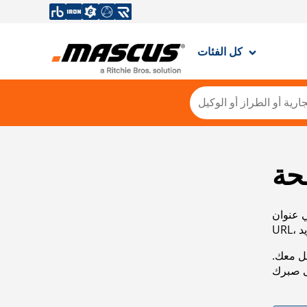
كل الفئات
حة
ي عنوان
صل معك.