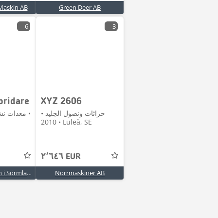
Maskin AB
Green Deer AB
6
3
pridare
XYZ 2606
حراثات ونصول الجليد •
معدات نشر
2010 • Luleå, SE
٢٬٦٤٦ EUR
Traktor & Maskin i Sörmland AB
Norrmaskiner AB