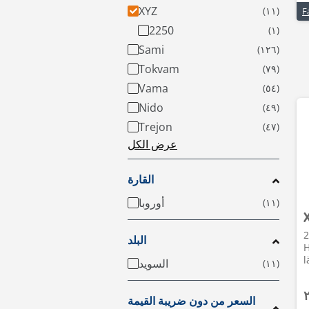
XYZ
2250
Sami
Tokvam
Vama
Nido
Trejon
عرض الكل
القارة
أوروبا
202 •
البلد
H
l
السويد
السعر من دون ضريبة القيمة