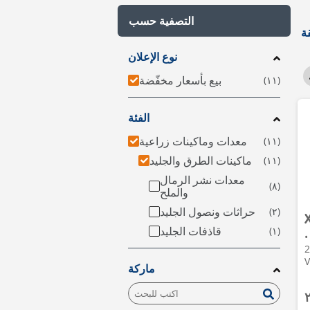
التصفية حسب
نوع الإعلان
بيع بأسعار مخفّضة
الفئة
معدات وماكينات زراعية
ماكينات الطرق والجليد
معدات نشر الرمال
والملح
حراثات ونصول الجليد
قاذفات الجليد
•
201
V
ماركة