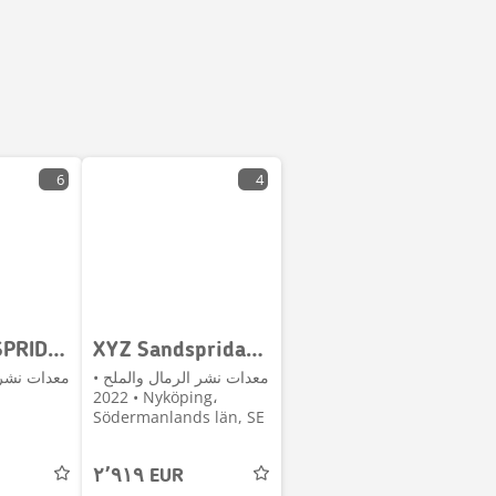
6
4
XYZ SANDSPRIDARE
XYZ Sandspridarskopa 7646
معدات نشر الرمال والملح •
معدات نشر 
2022 • Nyköping،
Södermanlands län, SE
٢٬٩١٩ EUR