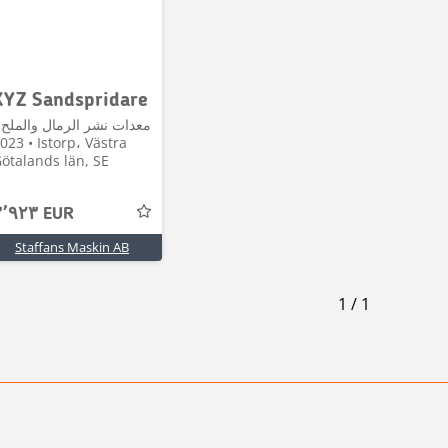
XYZ Sandspridare
معدات نشر الرمال والملح 
• Istorp، Västra
ötalands län, SE
٣٬٩٢٣ EUR
Staffans Maskin AB
1
/
1