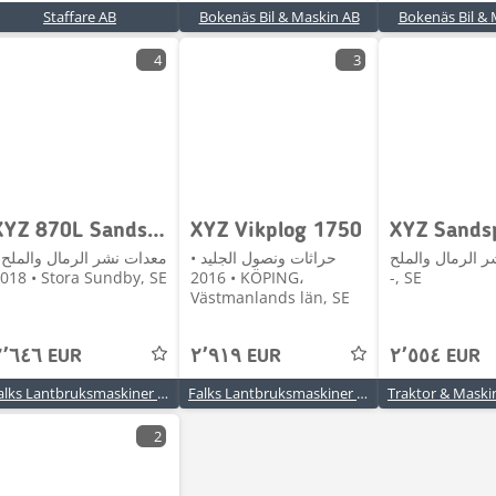
Staffare AB
Bokenäs Bil & Maskin AB
Bokenäs Bil & 
4
3
XYZ 870L Sandspridare
XYZ Vikplog 1750
XYZ Sands
 الرمال والملح •
حراثات ونصول الجليد •
معدات نشر الرمال والملح 
2018 • Stora Sundby, SE
2016 • KÖPING،
-, SE
Västmanlands län, SE
٢٬٦٤٦ EUR
٢٬٩١٩ EUR
٢٬٥٥٤ EUR
Falks Lantbruksmaskiner AB
Falks Lantbruksmaskiner AB
2