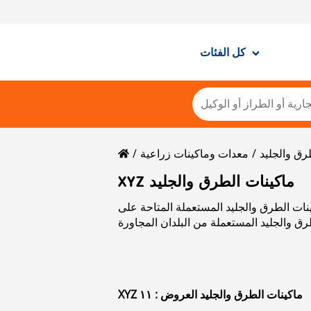
كل الفئات
رق والجليد
معدات وماكينات زراعية
XYZ ماكينات الطرق والجليد
متاحة على Mascus. يرجى استخدام بيانات الاتصال الموجودة في بطاقة المنتج
XYZ ماكينات الطرق والجليد العروض : ١١