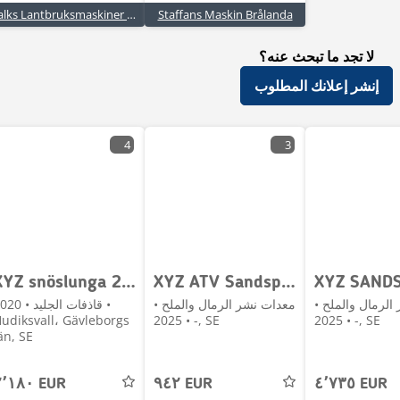
Falks Lantbruksmaskiner AB
Staffans Maskin Brålanda
لا تجد ما تبحث عنه؟
إنشر إعلانك المطلوب
4
3
XYZ snöslunga 2250
XYZ ATV Sandspridare
الرمال والملح •
معدات نشر الرمال والملح •
قاذفات الجليد • 0
udiksvall، Gävleborgs
2025 • -, SE
2025 • -, SE
än, SE
٢٬١٨٠ EUR
٩٤٢ EUR
٤٬٧٣٥ EUR