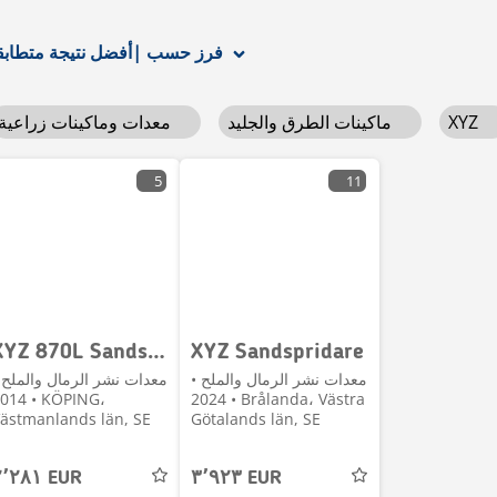
أفضل نتيجة متطابقة
فرز حسب
|
XYZ
ماكينات الطرق والجليد
معدات وماكينات زراعية
5
11
XYZ 870L Sandspridare
XYZ Sandspridare
معدات نشر الرمال والملح •
معدات نشر الرمال والملح 
4 • KÖPING،
2024 • Brålanda، Västra
ästmanlands län, SE
Götalands län, SE
٢٬٢٨١ EUR
٣٬٩٢٣ EUR