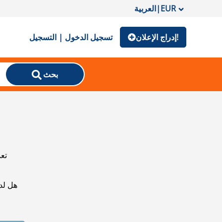
EUR
|
العربية
إدراج الإعلان!
تسجيل الدخول | التسجيل
بحث
تعذ
هل لد