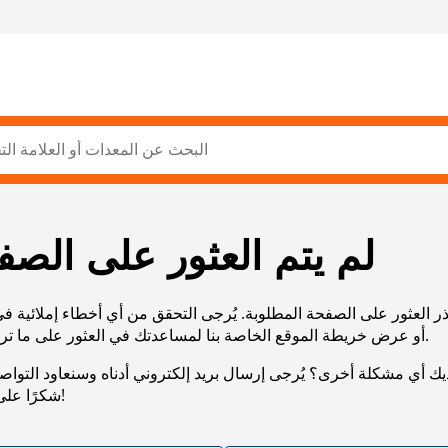
لم يتم العثور على الصف
ر العثور على الصفحة المطلوبة. يُرجى التحقق من أي أخطاء إملائية ف
URL، أو عرض خريطة الموقع الخاصة بنا لمساعدتك في العثور على ما تريد.
يك أي مشكلة أخرى؟ يُرجى إرسال بريد إلكتروني أدناه وسنعاود التوا
شكرًا على صبرك!