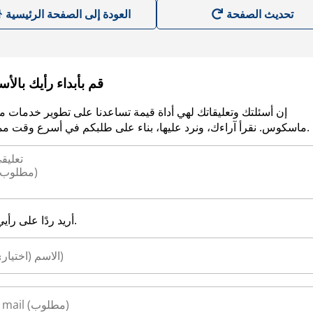
العودة إلى الصفحة الرئيسية
قم بأبداء رأيك بالأ
إن أسئلتك وتعليقاتك لهي أداة قيمة تساعدنا على تطوير خدمات م
ماسكوس. نقرأ آراءك، ونرد عليها، بناء على طلبكم في أسرع وقت ممكن.
أريد ردًا على رأيي.