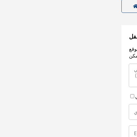
سفل
وقع