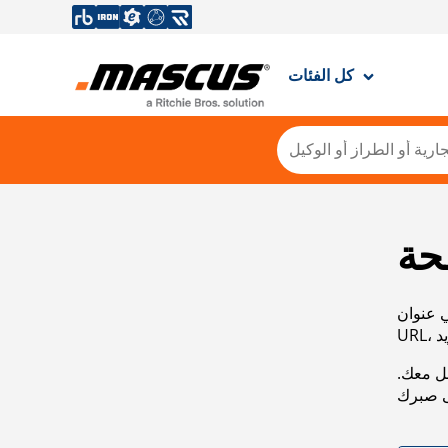
كل الفئات
حة
ي عنوان
صل معك.