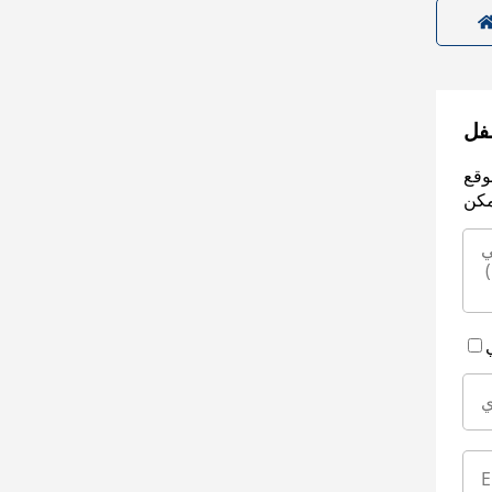
سفل
وقع