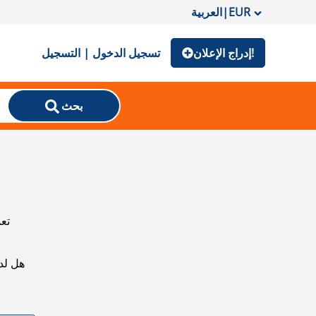
EUR
|
العربية
إدراج الإعلان!
تسجيل الدخول | التسجيل
بحث
تعذ
هل لد