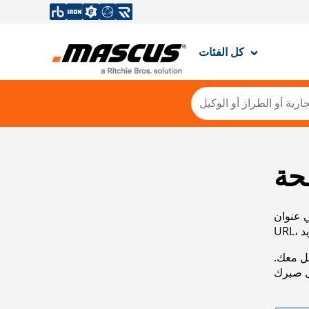
كل الفئات
حة
ي عنوان
صل معك.