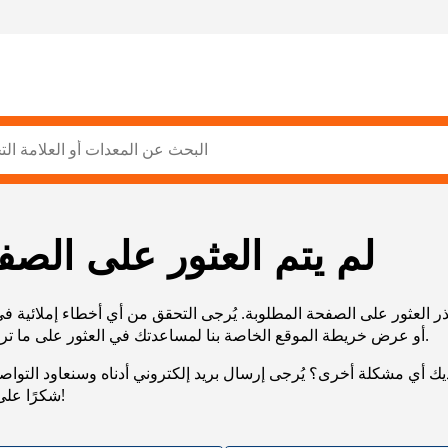
لم يتم العثور على الصف
ر العثور على الصفحة المطلوبة. يُرجى التحقق من أي أخطاء إملائية ف
URL، أو عرض خريطة الموقع الخاصة بنا لمساعدتك في العثور على ما تريد.
يك أي مشكلة أخرى؟ يُرجى إرسال بريد إلكتروني أدناه وسنعاود التوا
شكرًا على صبرك!