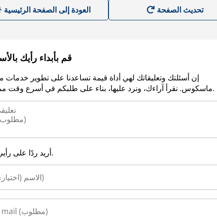
العودة إلى الصفحة الرئيسية
قم بأبداء رأيك بالأ
إن أسئلتك وتعليقاتك لهي أداة قيمة تساعدنا على تطوير خدمات م
ماسكوس. نقرأ آراءك، ونرد عليها، بناء على طلبكم في أسرع وقت ممكن.
أريد ردًا على رأيي.