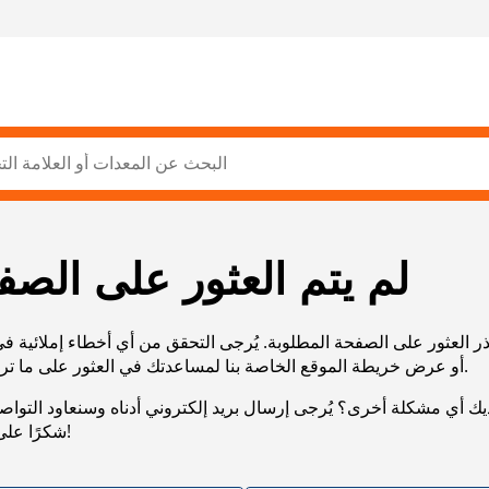
لم يتم العثور على الصف
ر العثور على الصفحة المطلوبة. يُرجى التحقق من أي أخطاء إملائية ف
URL، أو عرض خريطة الموقع الخاصة بنا لمساعدتك في العثور على ما تريد.
يك أي مشكلة أخرى؟ يُرجى إرسال بريد إلكتروني أدناه وسنعاود التوا
شكرًا على صبرك!