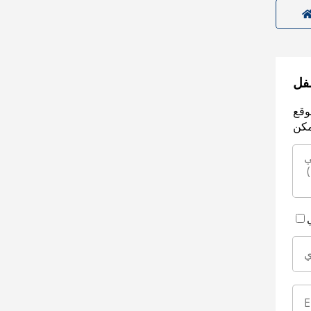
سفل
وقع