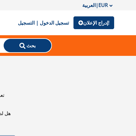
EUR
|
العربية
إدراج الإعلان!
تسجيل الدخول | التسجيل
بحث
تعذ
هل لد