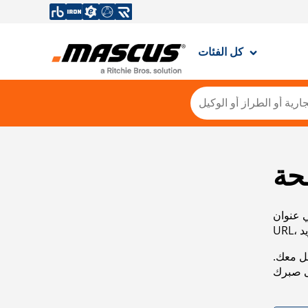
كل الفئات
حة
ي عنوان
صل معك.