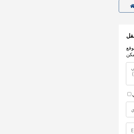
سفل
وقع