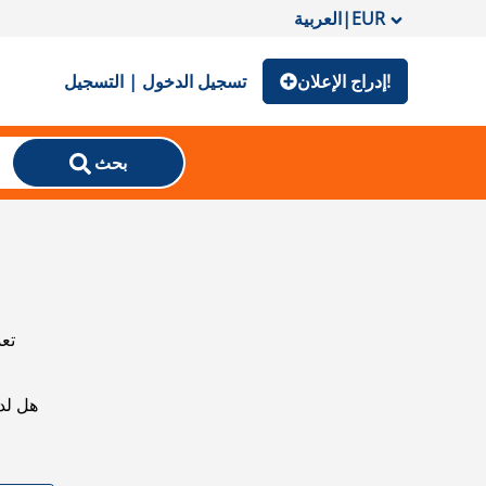
EUR
|
العربية
إدراج الإعلان!
تسجيل الدخول | التسجيل
بحث
تعذ
هل لد