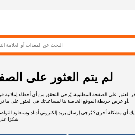
لم يتم العثور على الصف
ر العثور على الصفحة المطلوبة. يُرجى التحقق من أي أخطاء إملائية ف
URL، أو عرض خريطة الموقع الخاصة بنا لمساعدتك في العثور على ما تريد.
يك أي مشكلة أخرى؟ يُرجى إرسال بريد إلكتروني أدناه وسنعاود التوا
شكرًا على صبرك!