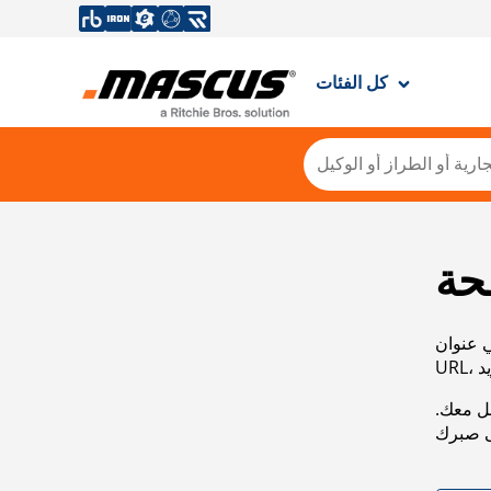
كل الفئات
حة
ي عنوان
صل معك.