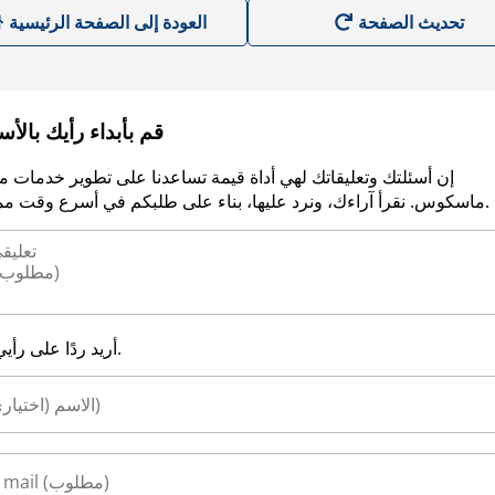
العودة إلى الصفحة الرئيسية
قم بأبداء رأيك بالأ
إن أسئلتك وتعليقاتك لهي أداة قيمة تساعدنا على تطوير خدمات م
ماسكوس. نقرأ آراءك، ونرد عليها، بناء على طلبكم في أسرع وقت ممكن.
أريد ردًا على رأيي.