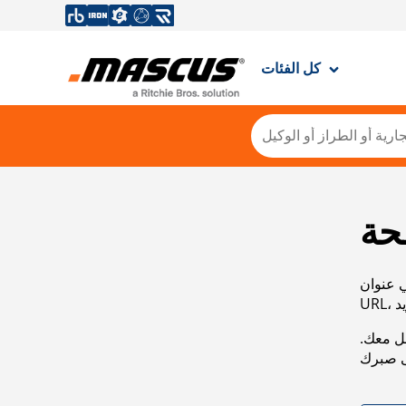
كل الفئات
حة
ي عنوان
صل معك.