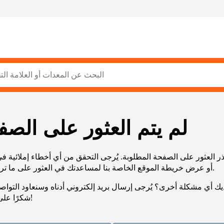
لم يتم العثور على الصف
ر العثور على الصفحة المطلوبة. يُرجى التحقق من أي أخطاء إملائية ف
URL، أو عرض خريطة الموقع الخاصة بنا لمساعدتك في العثور على ما تريد.
يك أي مشكلة أخرى؟ يُرجى إرسال بريد إلكتروني أدناه وسنعاود التوا
شكرًا على صبرك!