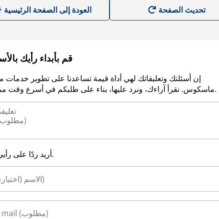
العودة إلى الصفحة الرئيسية
قم بأبداء رأيك بالأ
إن أسئلتك وتعليقاتك لهي أداة قيمة تساعدنا على تطوير خدمات م
ماسكوس. نقرأ آراءك، ونرد عليها، بناء على طلبكم في أسرع وقت ممكن.
أريد ردًا على رأيي.