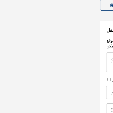
سفل
وقع