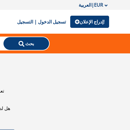
EUR
|
العربية
إدراج الإعلان!
تسجيل الدخول | التسجيل
بحث
تعذ
هل لد