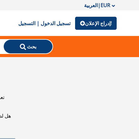
EUR
|
العربية
إدراج الإعلان!
تسجيل الدخول | التسجيل
بحث
تعذ
هل لد