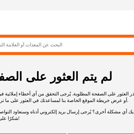
لم يتم العثور على الصف
ر العثور على الصفحة المطلوبة. يُرجى التحقق من أي أخطاء إملائية ف
URL، أو عرض خريطة الموقع الخاصة بنا لمساعدتك في العثور على ما تريد.
يك أي مشكلة أخرى؟ يُرجى إرسال بريد إلكتروني أدناه وسنعاود التوا
شكرًا على صبرك!