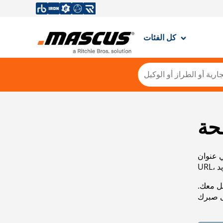
كل الفئات
حة
ي عنوان
صل معك.