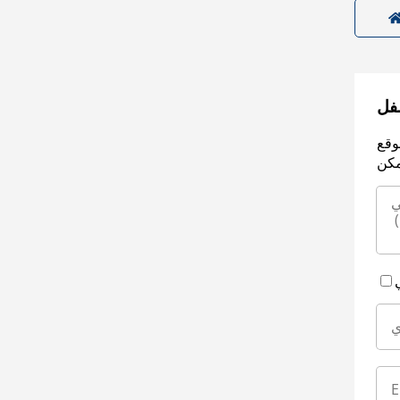
سفل
وقع