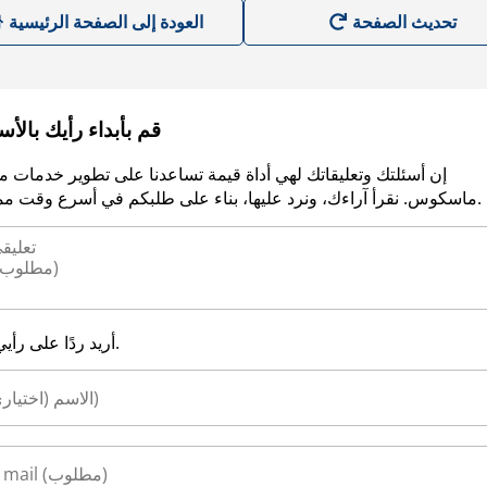
العودة إلى الصفحة الرئيسية
قم بأبداء رأيك بالأ
إن أسئلتك وتعليقاتك لهي أداة قيمة تساعدنا على تطوير خدمات م
ماسكوس. نقرأ آراءك، ونرد عليها، بناء على طلبكم في أسرع وقت ممكن.
أريد ردًا على رأيي.