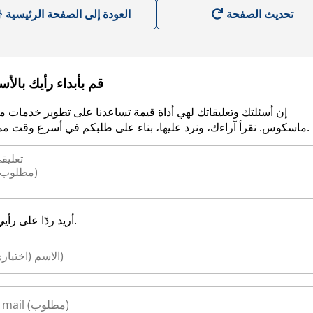
العودة إلى الصفحة الرئيسية
قم بأبداء رأيك بالأ
إن أسئلتك وتعليقاتك لهي أداة قيمة تساعدنا على تطوير خدمات م
ماسكوس. نقرأ آراءك، ونرد عليها، بناء على طلبكم في أسرع وقت ممكن.
أريد ردًا على رأيي.