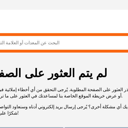
لم يتم العثور على الصف
ر العثور على الصفحة المطلوبة. يُرجى التحقق من أي أخطاء إملائية ف
URL، أو عرض خريطة الموقع الخاصة بنا لمساعدتك في العثور على ما تريد.
يك أي مشكلة أخرى؟ يُرجى إرسال بريد إلكتروني أدناه وسنعاود التوا
شكرًا على صبرك!