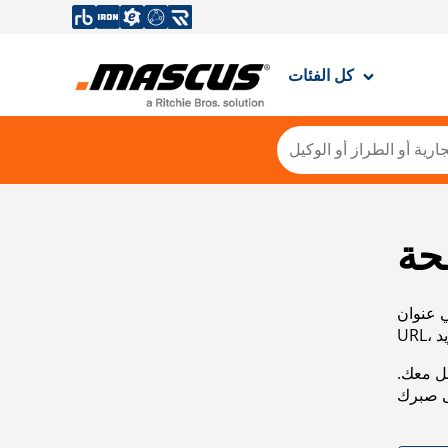
كل الفئات
حة
ي عنوان
صل معك.