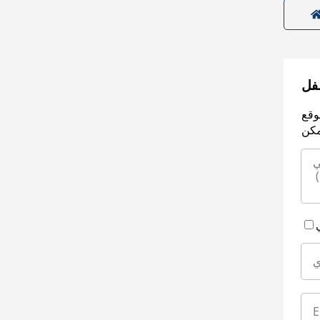
سفل
وقع