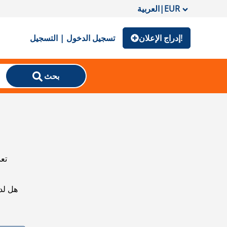
EUR
|
العربية
إدراج الإعلان!
تسجيل الدخول | التسجيل
بحث
تعذ
هل لد