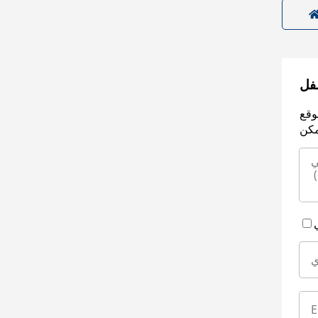
سفل
وقع