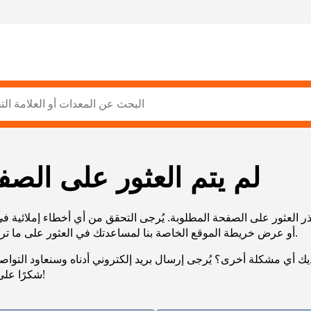
لم يتم العثور على الصف
ر العثور على الصفحة المطلوبة. يُرجى التحقق من أي أخطاء إملائية ف
URL، أو عرض خريطة الموقع الخاصة بنا لمساعدتك في العثور على ما تريد.
يك أي مشكلة أخرى؟ يُرجى إرسال بريد إلكتروني أدناه وسنعاود التوا
شكرًا على صبرك!