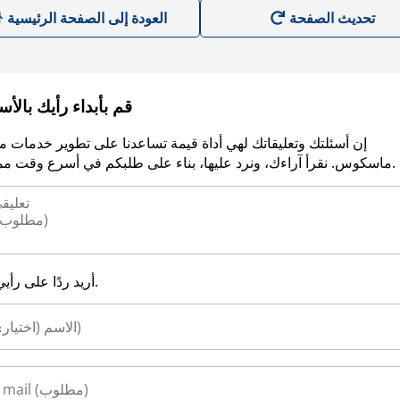
العودة إلى الصفحة الرئيسية
قم بأبداء رأيك بالأ
إن أسئلتك وتعليقاتك لهي أداة قيمة تساعدنا على تطوير خدمات م
ماسكوس. نقرأ آراءك، ونرد عليها، بناء على طلبكم في أسرع وقت ممكن.
أريد ردًا على رأيي.