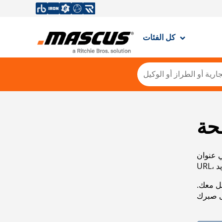
كل الفئات
حة
ي عنوان
صل معك.