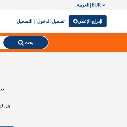
EUR
|
العربية
إدراج الإعلان!
تسجيل الدخول | التسجيل
بحث
تعذ
هل لد