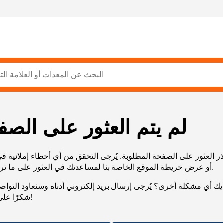
لم يتم العثور على الصف
ر العثور على الصفحة المطلوبة. يُرجى التحقق من أي أخطاء إملائية ف
URL، أو عرض خريطة الموقع الخاصة بنا لمساعدتك في العثور على ما تريد.
يك أي مشكلة أخرى؟ يُرجى إرسال بريد إلكتروني أدناه وسنعاود التوا
شكرًا على صبرك!