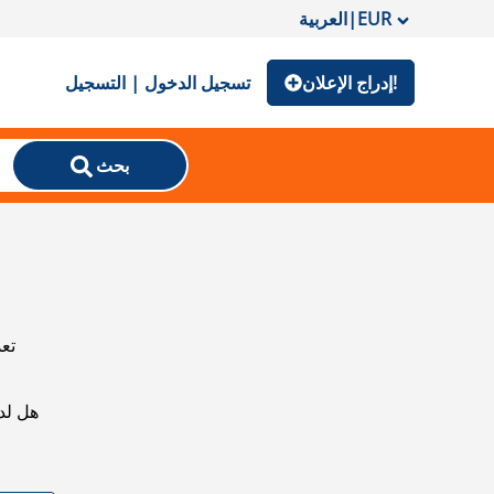
EUR
|
العربية
إدراج الإعلان!
تسجيل الدخول | التسجيل
بحث
تعذ
هل لد