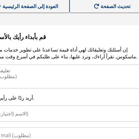
العودة إلى الصفحة الرئيسية
قم بأبداء رأيك بالأ
إن أسئلتك وتعليقاتك لهي أداة قيمة تساعدنا على تطوير خدمات م
ماسكوس. نقرأ آراءك، ونرد عليها، بناء على طلبكم في أسرع وقت ممكن.
أريد ردًا على رأيي.