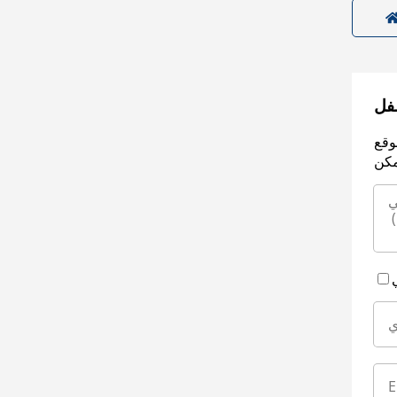
سفل
وقع