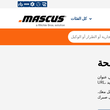
كل الفئات
حة
ي عنوان
صل معك.