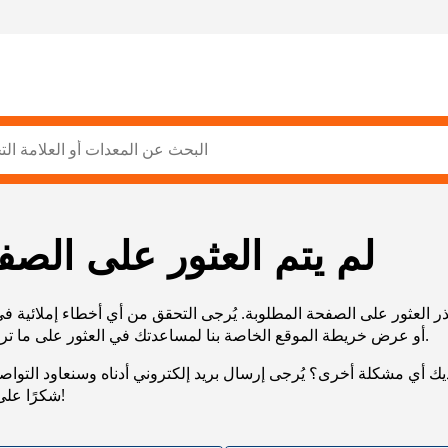
لم يتم العثور على الصف
ر العثور على الصفحة المطلوبة. يُرجى التحقق من أي أخطاء إملائية ف
URL، أو عرض خريطة الموقع الخاصة بنا لمساعدتك في العثور على ما تريد.
يك أي مشكلة أخرى؟ يُرجى إرسال بريد إلكتروني أدناه وسنعاود التوا
شكرًا على صبرك!