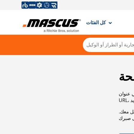
كل الفئات
حة
ي عنوان
صل معك.