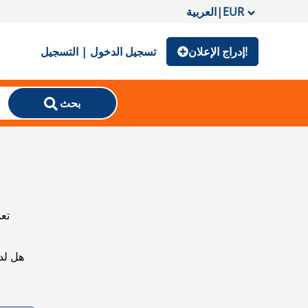
EUR
|
العربية
إدراج الإعلان!
تسجيل الدخول | التسجيل
بحث
تعذ
هل لد