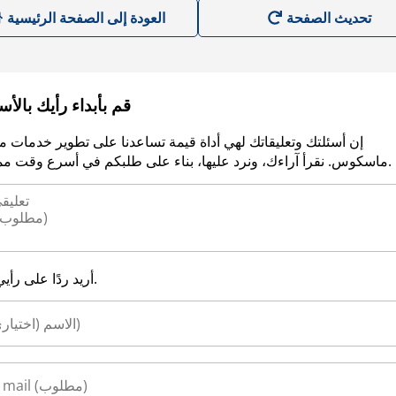
العودة إلى الصفحة الرئيسية
قم بأبداء رأيك بالأ
إن أسئلتك وتعليقاتك لهي أداة قيمة تساعدنا على تطوير خدمات م
ماسكوس. نقرأ آراءك، ونرد عليها، بناء على طلبكم في أسرع وقت ممكن.
أريد ردًا على رأيي.