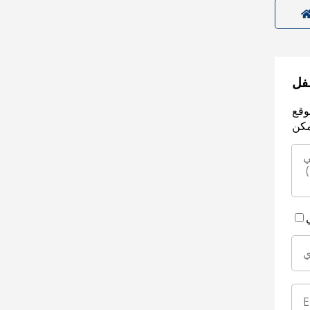
سفل
وقع