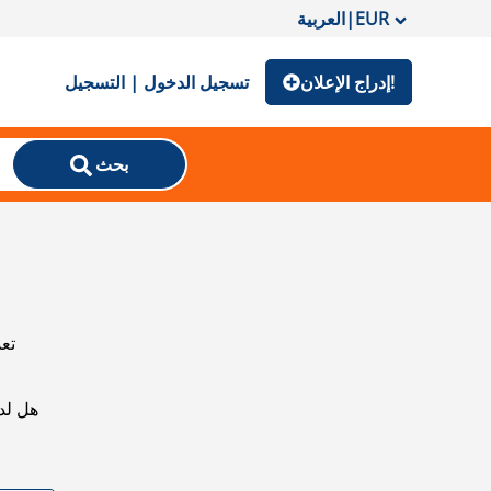
EUR
|
العربية
إدراج الإعلان!
تسجيل الدخول | التسجيل
بحث
تعذ
هل لد