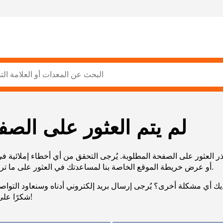
لم يتم العثور على الصف
ر العثور على الصفحة المطلوبة. يُرجى التحقق من أي أخطاء إملائية ف
URL، أو عرض خريطة الموقع الخاصة بنا لمساعدتك في العثور على ما تريد.
يك أي مشكلة أخرى؟ يُرجى إرسال بريد إلكتروني أدناه وسنعاود التوا
شكرًا على صبرك!