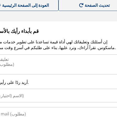
العودة إلى الصفحة الرئيسية
قم بأبداء رأيك بالأ
إن أسئلتك وتعليقاتك لهي أداة قيمة تساعدنا على تطوير خدمات م
ماسكوس. نقرأ آراءك، ونرد عليها، بناء على طلبكم في أسرع وقت ممكن.
أريد ردًا على رأيي.