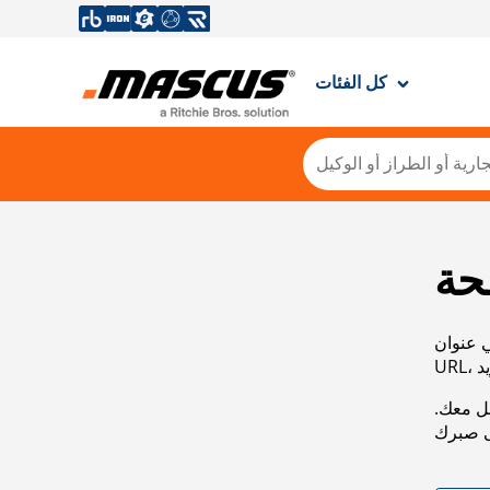
كل الفئات
حة
ي عنوان
صل معك.