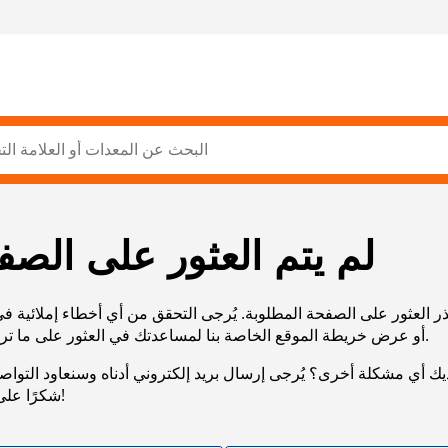
لم يتم العثور على الصف
ر العثور على الصفحة المطلوبة. يُرجى التحقق من أي أخطاء إملائية ف
URL، أو عرض خريطة الموقع الخاصة بنا لمساعدتك في العثور على ما تريد.
يك أي مشكلة أخرى؟ يُرجى إرسال بريد إلكتروني أدناه وسنعاود التوا
شكرًا على صبرك!