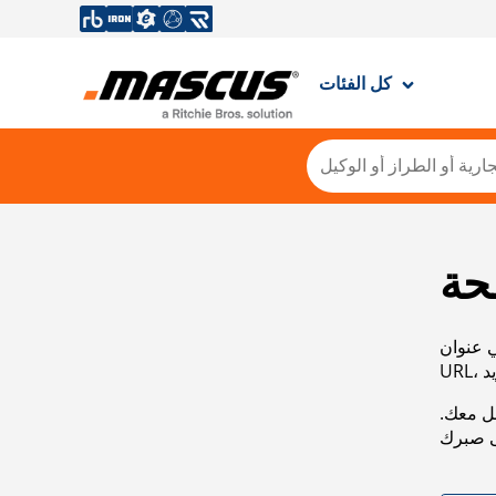
كل الفئات
حة
ي عنوان
صل معك.