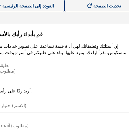
العودة إلى الصفحة الرئيسية
قم بأبداء رأيك بالأ
إن أسئلتك وتعليقاتك لهي أداة قيمة تساعدنا على تطوير خدمات م
ماسكوس. نقرأ آراءك، ونرد عليها، بناء على طلبكم في أسرع وقت ممكن.
أريد ردًا على رأيي.