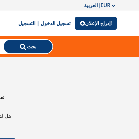
EUR
|
العربية
إدراج الإعلان!
تسجيل الدخول | التسجيل
بحث
تعذ
هل لد