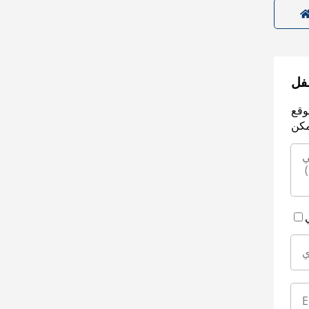
سفل
وقع