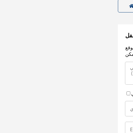
سفل
وقع