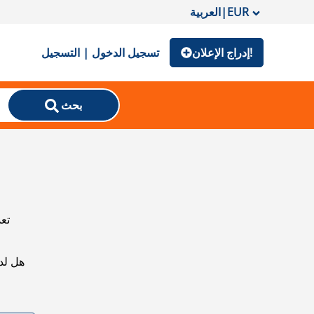
EUR
|
العربية
إدراج الإعلان!
تسجيل الدخول | التسجيل
بحث
تعذ
هل لد