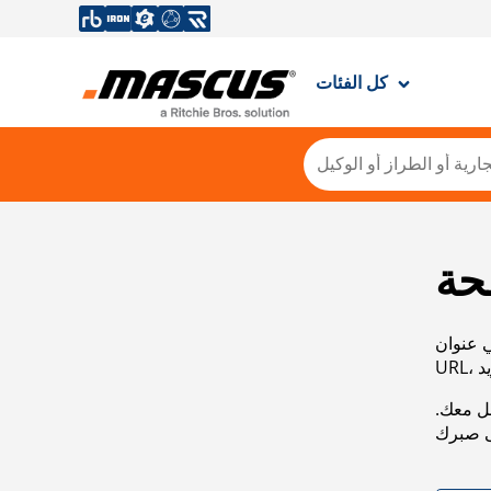
كل الفئات
حة
ي عنوان
صل معك.