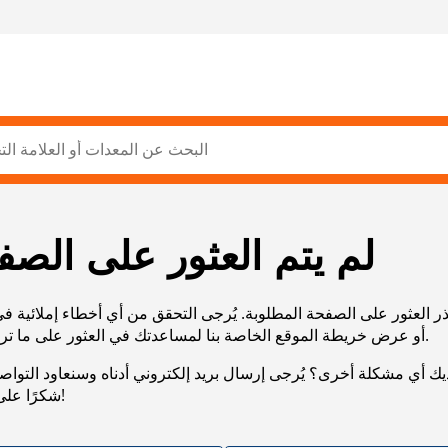
لم يتم العثور على الصف
ر العثور على الصفحة المطلوبة. يُرجى التحقق من أي أخطاء إملائية ف
URL، أو عرض خريطة الموقع الخاصة بنا لمساعدتك في العثور على ما تريد.
يك أي مشكلة أخرى؟ يُرجى إرسال بريد إلكتروني أدناه وسنعاود التوا
شكرًا على صبرك!