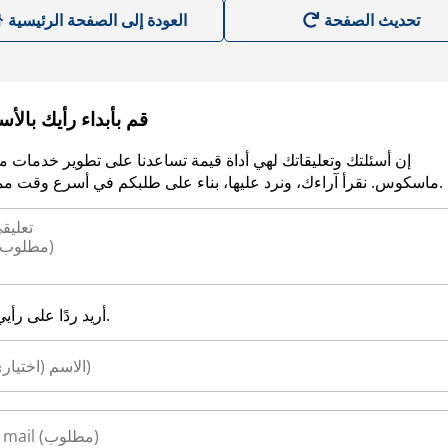
العودة إلى الصفحة الرئيسية
قم بأبداء رأيك بالأ
إن أسئلتك وتعليقاتك لهي أداة قيمة تساعدنا على تطوير خدمات م
ماسكوس. نقرأ آراءك، ونرد عليها، بناء على طلبكم في أسرع وقت ممكن.
أريد ردًا على رأيي.