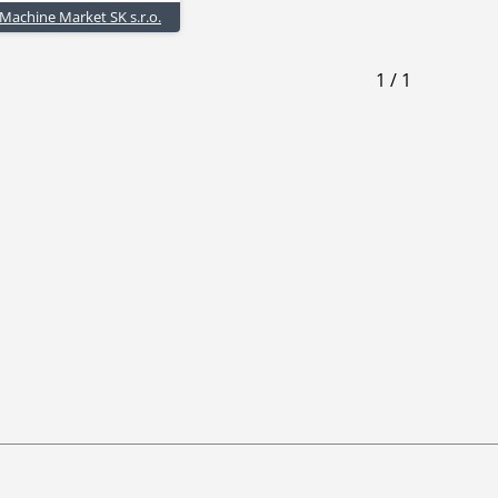
Machine Market SK s.r.o.
1
/
1