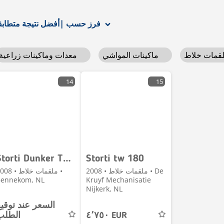
أفضل نتيجة متطابقة
فرز حسب
|
ماكينات المواشي
معدات وماكينات زراعية
14
15
Storti Dunker TW 160
Storti tw 180
ملقمات خلاط • 2008 • De
ملقمات خلاط • 8
Bennekom, NL
Kruyf Mechanisatie
Nijkerk, NL
السعر عند توقي
٤٬٧٥٠ EUR
الطلب