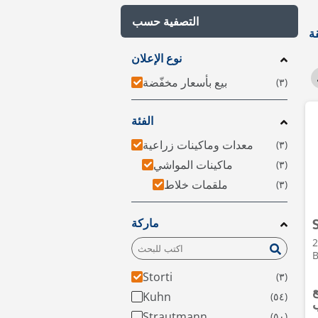
التصفية حسب
نوع الإعلان
بيع بأسعار مخفّضة
الفئة
معدات وماكينات زراعية
ماكينات المواشي
ملقمات خلاط
ماركة
200 •
Storti
ع
Kuhn
Strautmann