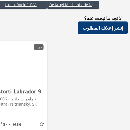
L.m.b. Roelofs B.V.
De Kruyf Mechanisatie Nijkerk
لا تجد ما تبحث عنه؟
إنشر إعلانك المطلوب
27
Storti Labrador 9
ملقمات خلاط • 6
itra، Nitriansky, SK
٨٬٥٠٠ EUR