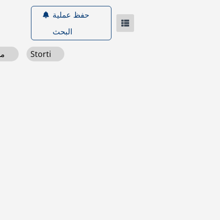
حفظ عملية
البحث
Storti
ملقمات خلاط