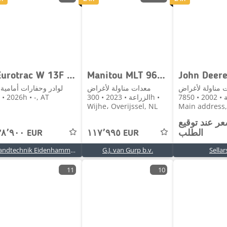
Eurotrac W 13F NEU!!!!
Manitou MLT 961-160 V+ L | 2023 | 300h
John Deer
 مناولة لأغراض
معدات مناولة لأغراض
لوادر وحفارات أمامية 
الزراعة • 2002 • 7850h •
الزراعة • 2023 • 300h •
2026 • 2h • -, AT
Wijhe، Overijssel, NL
Main address
عر عند توقيع
الطلب
١١٧٬٩٩٥ EUR
٣٨٬٩٠٠ EUR
Landtechnik Eidenhammer GmbH
G.J. van Gurp b.v.
Sellar
11
10