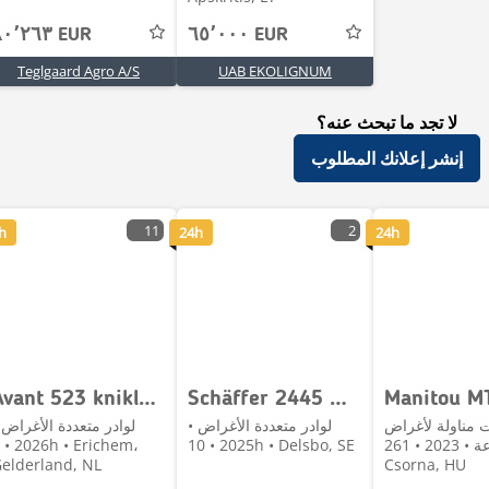
٨٠٬٢٦٣ EUR
٦٥٬٠٠٠ EUR
Teglgaard Agro A/S
UAB EKOLIGNUM
لا تجد ما تبحث عنه؟
إنشر إعلانك المطلوب
11
2
h
24h
24h
Avant 523 kniklader/Shovel/wielader
Schäffer 2445 Mittiamässan
Manitou M
 مناولة لأغراض
لوادر متعددة الأغراض •
لوادر متعددة الأغراض 
الزراعة • 2023 • 261h •
2025 • 10h • Delsbo, SE
elderland, NL
Csorna, HU