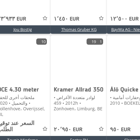
٢٣٬٩٣٣ EUR
١٬٤٥٠ EUR
١٢٬٥٠٠ EUR
Jou Bostig
Thomas Gruber KG
BayWa AG - Ni
10
19
1
OCE 4.30 meter
Kramer Allrad 350
وحفارات أمامية •
لوادر متعددة الأغراض •
ملحقات أخرى للحف
2010 • BOEK
2012 • 459h •
والتحميل • 20
ollenhove، Overijssel,
Zonhoven، Limburg, BE
NL
السعر عند توقي
٩٥٠ EUR
٢٠٬٩٥٠ EUR
الطلب