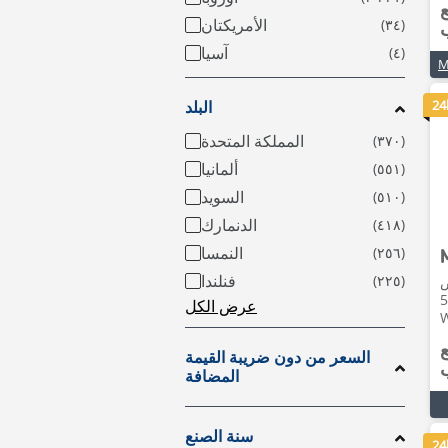
ع
الأمريكتان
آسيا
24
البلد
المملكة المتحدة
ألمانيا
السويد
الدنمارك
النمسا
فنلندا
ض
202 • 50h •
عرض الكل
ع
السعر من دون ضريبة القيمة
المضافة
سنة الصنع
24