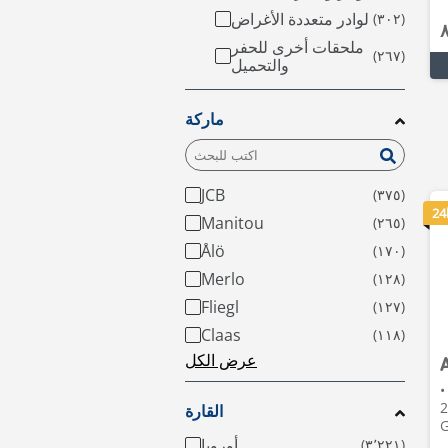
لوادر متعددة الأغراض
ملحقات أخرى للحفر
والتحميل
ماركة
JCB
24
Manitou
Ålö
Merlo
Fliegl
Claas
عرض الكل
•
2026 • 2h • Erichem،
القارة
G
أوروبا