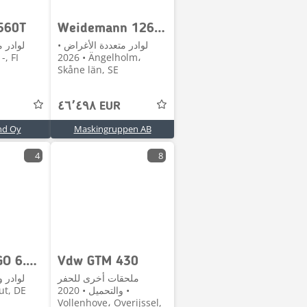
560T
Weidemann 1260 LP
لوادر متعددة الأغراض •
لوادر 
280h • -, FI
2026 • Ängelholm،
Skåne län, SE
٤٦٬٤٩٨ EUR
nd Oy
Maskingruppen AB
4
8
Fendt CARGO 6.100
Vdw GTM 430
ملحقات أخرى للحفر
لوادر 
والتحميل • 2020 •
shut, DE
Vollenhove، Overijssel,