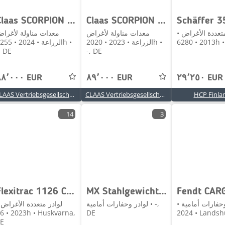
Claas SCORPION 741 VP GEN2
Claas SCORPION 756 VP+
Schäffer 3
متعددة الأغراض •
معدات مناولة لأغراض
معدات مناولة لأغرا
2013 • 6
الزراعة • 2023 • 2020h •
الزراعة • 2024 • h
, DE
-, DE
٨٨٬٠٠٠ EUR
٨٩٬٠٠٠ EUR
٢٩٬٢٥٠ EUR
CLAAS Vertriebsgesellschaft mbH - FIRST CLAAS USED Center Molbergen
CLAAS Vertriebsgesellschaft mbH - FIRST CLAAS USED Center Hockenheim
HCP Finla
14
3
Flexitrac 1126 CAB
MX Stahlgewicht Multimass 900
وحفارات أمامية •
لوادر وحفارات أمامية • -,
لوادر متعددة الأغراض 
• Huskvarna,
DE
2024 • Land
E