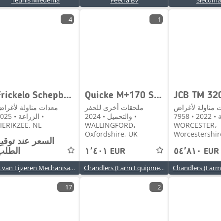
Teunis Miedema
Feetra BV
Slecoma
4
1
Frickelo Schepbak 5m3
Quicke M+170 SILOGRAB
JCB TM 32
 مناولة لأغراض
ملحقات أخرى للحفر
معدات مناولة لأغرا
الزراعة • 2022 • 7958h •
والتحميل • 2024 •
الزراعة • 25
IERIKZEE, NL
WALLINGFORD،
WORCESTER،
Oxfordshire, UK
Worcestershir
السعر عند توقي
٥٤٬٨١٠ EUR
١٬٤٠١ EUR
الطلب
P. van Eijzeren Mechanisatie B.V.
Chandlers (Farm Equipment) Ltd
17
2