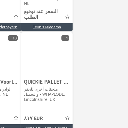
NL
السعر عند توقيع
الطلب
ederbayern
Teunis Miedema
10
1
Ålö Quicke Voorlader aanbouwdelen T6000 Delta
QUICKIE PALLET TINES
ملحقات أخرى للحفر
لوادر 
والتحميل • WHAPLODE،
EL, NL
Lincolnshire, UK
٨١٧ EUR