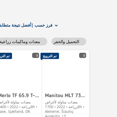
أفضل نتيجة متطابقة
فرز حسب
|
التحميل والحفر
معدات وماكينات زراعية
8
8
تم الترويج
تم التر
Merlo TF 65.9 T-170-HF
Manitou MLT 733-115 LSU
معدات مناولة لأغراض
معدات مناولة لأغرا
الزراعة • 2022 • 1700h •
الزراعة • 2022 • h
axe، Sjælland, DK
Akmenė، Šiaulių
Apskritis, LT