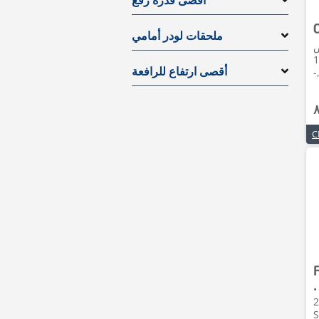
أقصى قدرة رفع
ملحقات لودر أمامي
ض
1255 •
-
أقصى ارتفاع للرافعة
•
2023 • 26h 
S