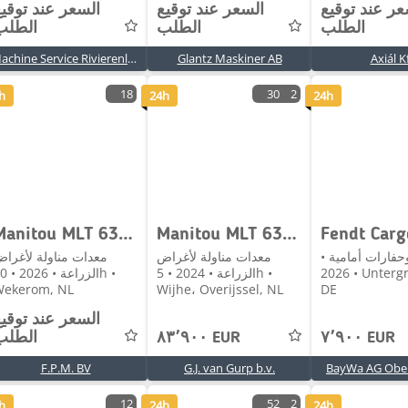
عر عند توقيع
السعر عند توقيع
السعر عند توقي
الطلب
الطلب
الطلب
Machine Service Rivierenland
Glantz Maskiner AB
Axiál Kf
18
30
2
h
24h
24h
Manitou MLT 630 115D ST5 S2
Manitou MLT 635 140V + | NEW | A/C
Fendt Car
وحفارات أمامية •
معدات مناولة لأغراض
معدات مناولة لأغرا
2026 • Untergriesbach,
الزراعة • 2024 • 5h •
الزراعة • 6
Wekerom, NL
Wijhe، Overijssel, NL
DE
السعر عند توقي
٧٬٩٠٠ EUR
٨٣٬٩٠٠ EUR
الطلب
F.P.M. BV
G.J. van Gurp b.v.
BayWa AG Ober
12
52
2
h
24h
24h