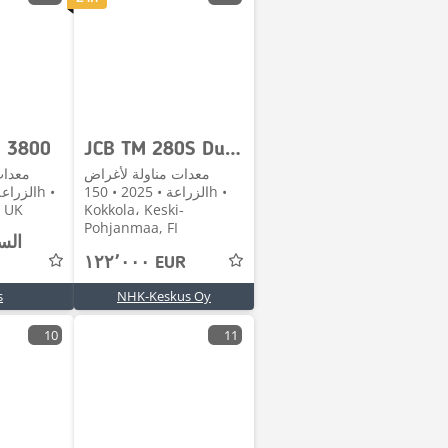
e 3800
JCB TM 280S DualTechVT
معدات مناولة لأغراض
معدات
الزراعة • 2025 • 150h •
, UK
Kokkola، Keski-
Pohjanmaa, FI
الس
١٢٢٬٠٠٠ EUR
s
NHK-Keskus Oy
10
11