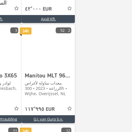
الس
٤٢٬٠٠٠ EUR
t.
Axiál Kft.
3
52
2
24h
go 3X65
Manitou MLT 961-160 V+ L | 2023 | 300h
معدات مناولة لأغراض
لوادر 
الزراعة • 2023 • 300h •
Wijhe، Overijssel, NL
١١٧٬٩٩٥ EUR
traubling
G.J. van Gurp b.v.
11
12
24h