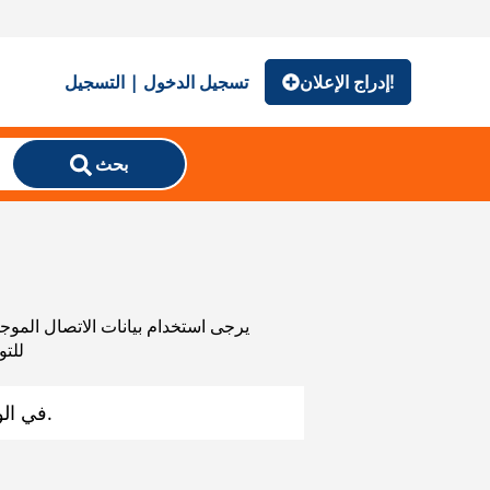
إدراج الإعلان!
تسجيل الدخول | التسجيل
بحث
للتو
على Mascus في الوقت الحالي. قد تعجبك الخيارات البديلة أدناه.