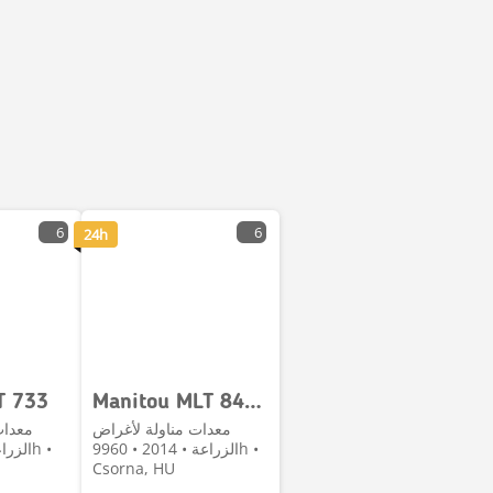
6
6
24h
T 733
Manitou MLT 840 137 LSU PS
معدات مناولة لأغراض
معدات
الزراعة • 2014 • 9960h •
Csorna, HU