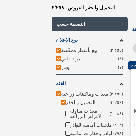
التحميل والحفر العروض : ٣٬٢٥٩
التصفية حسب
نوع الإعلان
بيع بأسعار مخفّضة
مزاد علني
ويج
إيجار
الفئة
معدات وماكينات زراعية
التحميل والحفر
معدات مناولة
لأغراض الزراعة
ض
1400 •
ملحقات أمامية للوادر
F
لوادر وحفارات أمامية