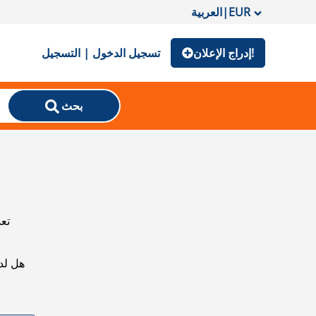
EUR
|
العربية
إدراج الإعلان!
تسجيل الدخول | التسجيل
بحث
تعذ
هل لد