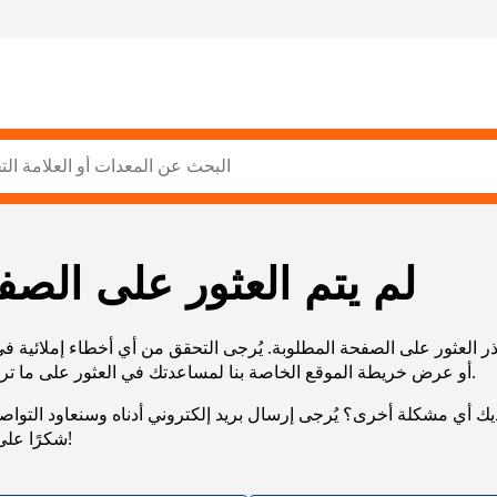
لم يتم العثور على الصف
ر العثور على الصفحة المطلوبة. يُرجى التحقق من أي أخطاء إملائية ف
URL، أو عرض خريطة الموقع الخاصة بنا لمساعدتك في العثور على ما تريد.
يك أي مشكلة أخرى؟ يُرجى إرسال بريد إلكتروني أدناه وسنعاود التوا
شكرًا على صبرك!