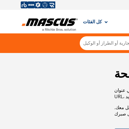
كل الفئات
حة
ي عنوان
صل معك.