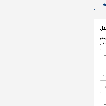
سفل
وقع