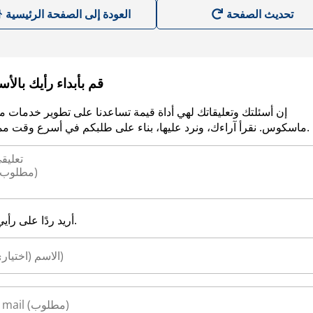
العودة إلى الصفحة الرئيسية
قم بأبداء رأيك بالأ
إن أسئلتك وتعليقاتك لهي أداة قيمة تساعدنا على تطوير خدمات م
ماسكوس. نقرأ آراءك، ونرد عليها، بناء على طلبكم في أسرع وقت ممكن.
أريد ردًا على رأيي.