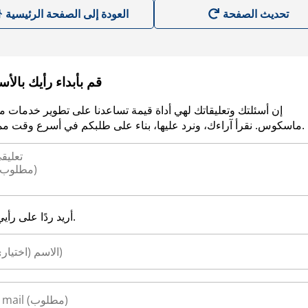
العودة إلى الصفحة الرئيسية
قم بأبداء رأيك بالأ
إن أسئلتك وتعليقاتك لهي أداة قيمة تساعدنا على تطوير خدمات م
ماسكوس. نقرأ آراءك، ونرد عليها، بناء على طلبكم في أسرع وقت ممكن.
أريد ردًا على رأيي.