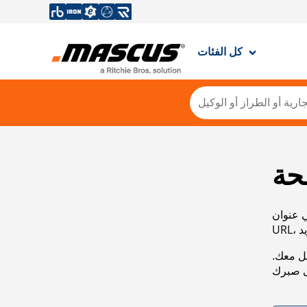
كل الفئات
حة
ي عنوان
صل معك.