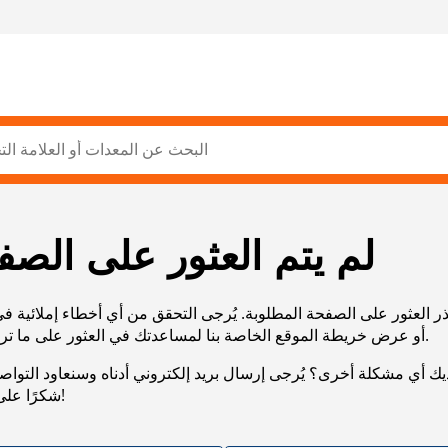
لم يتم العثور على الصف
ر العثور على الصفحة المطلوبة. يُرجى التحقق من أي أخطاء إملائية ف
URL، أو عرض خريطة الموقع الخاصة بنا لمساعدتك في العثور على ما تريد.
يك أي مشكلة أخرى؟ يُرجى إرسال بريد إلكتروني أدناه وسنعاود التوا
شكرًا على صبرك!