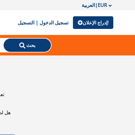
EUR
|
العربية
إدراج الإعلان!
تسجيل الدخول | التسجيل
بحث
تعذ
هل لد