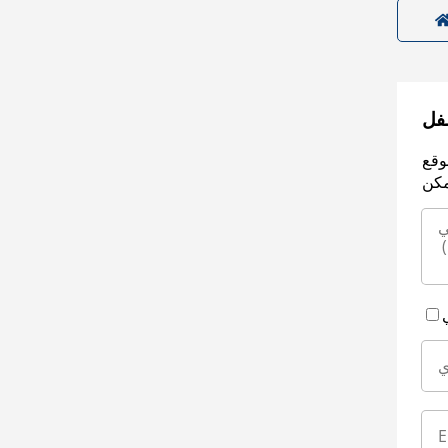
سفل
وقع