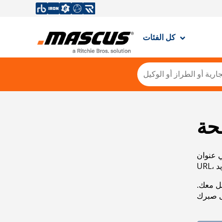
كل الفئات
حة
ي عنوان
صل معك.