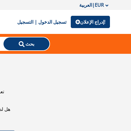
EUR
|
العربية
إدراج الإعلان!
تسجيل الدخول | التسجيل
بحث
تعذ
هل لد