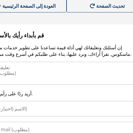
العودة إلى الصفحة الرئيسية
قم بأبداء رأيك بالأ
إن أسئلتك وتعليقاتك لهي أداة قيمة تساعدنا على تطوير خدمات م
ماسكوس. نقرأ آراءك، ونرد عليها، بناء على طلبكم في أسرع وقت ممكن.
أريد ردًا على رأيي.