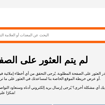
لم يتم العثور على الصف
ر العثور على الصفحة المطلوبة. يُرجى التحقق من أي أخطاء إملائية ف
URL، أو عرض خريطة الموقع الخاصة بنا لمساعدتك في العثور على ما تريد.
يك أي مشكلة أخرى؟ يُرجى إرسال بريد إلكتروني أدناه وسنعاود التوا
شكرًا على صبرك!