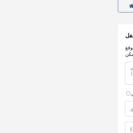
سفل
وقع