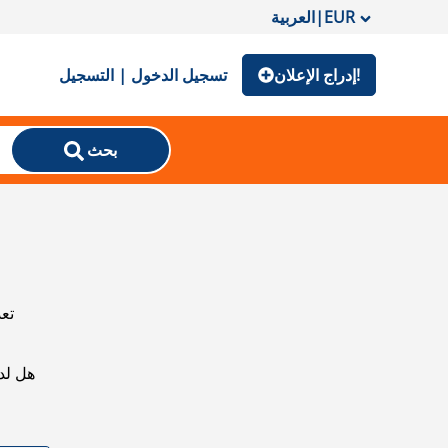
EUR
|
العربية
إدراج الإعلان!
تسجيل الدخول | التسجيل
بحث
تعذ
هل لد