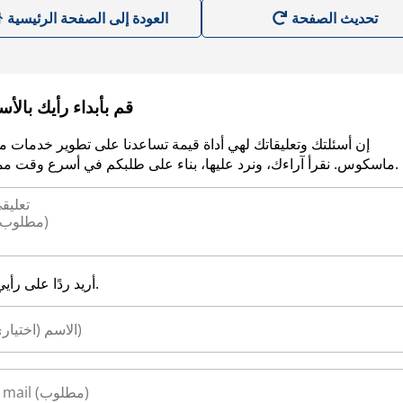
العودة إلى الصفحة الرئيسية
قم بأبداء رأيك بالأ
إن أسئلتك وتعليقاتك لهي أداة قيمة تساعدنا على تطوير خدمات م
ماسكوس. نقرأ آراءك، ونرد عليها، بناء على طلبكم في أسرع وقت ممكن.
أريد ردًا على رأيي.