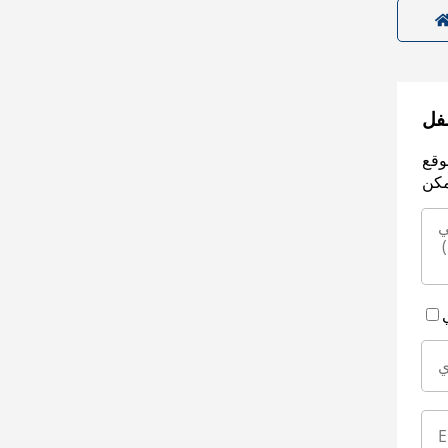
سفل
وقع