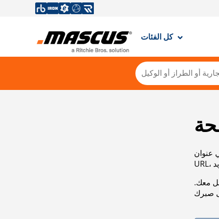
كل الفئات
حة
ي عنوان
صل معك.