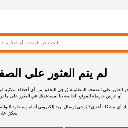
لم يتم العثور على الصف
ر العثور على الصفحة المطلوبة. يُرجى التحقق من أي أخطاء إملائية ف
URL، أو عرض خريطة الموقع الخاصة بنا لمساعدتك في العثور على ما تريد.
يك أي مشكلة أخرى؟ يُرجى إرسال بريد إلكتروني أدناه وسنعاود التوا
شكرًا على صبرك!