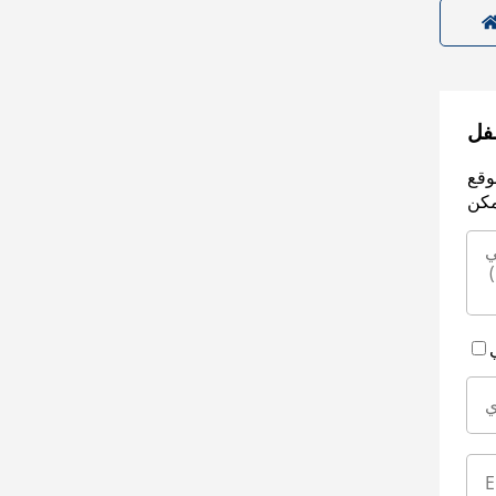
سفل
وقع