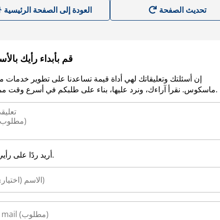
العودة إلى الصفحة الرئيسية
قم بأبداء رأيك بالأ
إن أسئلتك وتعليقاتك لهي أداة قيمة تساعدنا على تطوير خدمات م
ماسكوس. نقرأ آراءك، ونرد عليها، بناء على طلبكم في أسرع وقت ممكن.
أريد ردًا على رأيي.