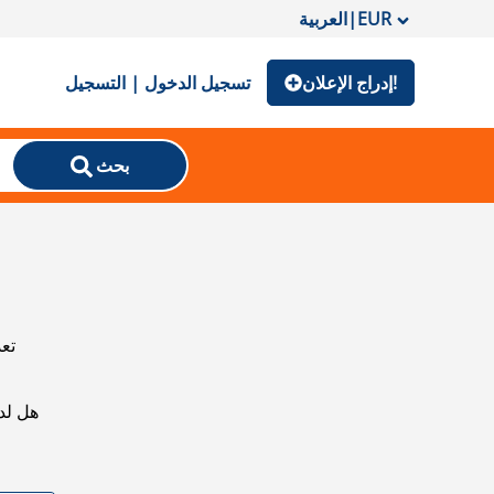
EUR
|
العربية
إدراج الإعلان!
تسجيل الدخول | التسجيل
بحث
تعذ
هل لد