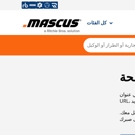
كل الفئات
حة
ي عنوان
صل معك.