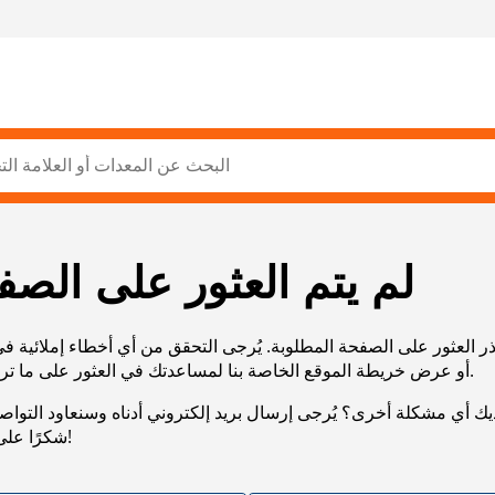
لم يتم العثور على الصف
ر العثور على الصفحة المطلوبة. يُرجى التحقق من أي أخطاء إملائية ف
URL، أو عرض خريطة الموقع الخاصة بنا لمساعدتك في العثور على ما تريد.
يك أي مشكلة أخرى؟ يُرجى إرسال بريد إلكتروني أدناه وسنعاود التوا
شكرًا على صبرك!