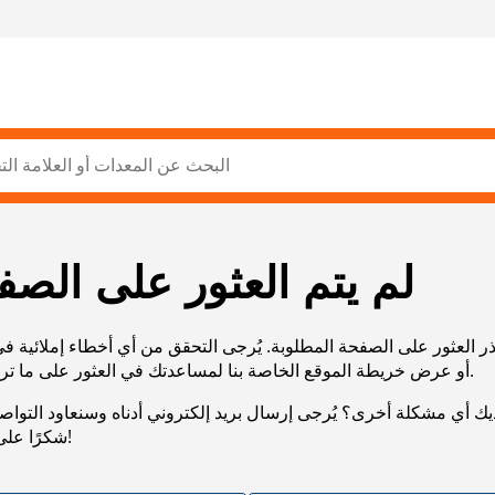
لم يتم العثور على الصف
ر العثور على الصفحة المطلوبة. يُرجى التحقق من أي أخطاء إملائية ف
URL، أو عرض خريطة الموقع الخاصة بنا لمساعدتك في العثور على ما تريد.
يك أي مشكلة أخرى؟ يُرجى إرسال بريد إلكتروني أدناه وسنعاود التوا
شكرًا على صبرك!