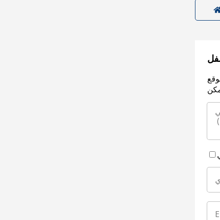
سفل
وقع