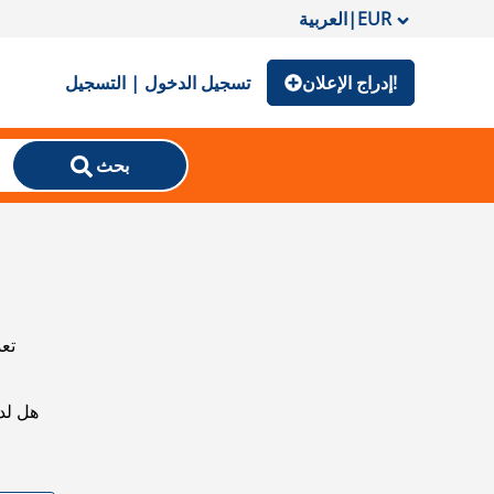
EUR
|
العربية
إدراج الإعلان!
تسجيل الدخول | التسجيل
بحث
تعذ
هل لد