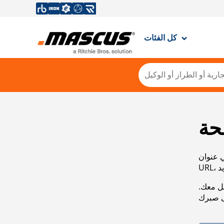
كل الفئات
حة
ي عنوان
صل معك.