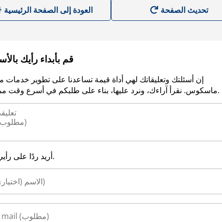
العودة إلى الصفحة الرئيسية
قم بأبداء رأيك بالأ
إن أسئلتك وتعليقاتك لهي أداة قيمة تساعدنا على تطوير خدمات م
ماسكوس. نقرأ آراءك، ونرد عليها، بناء على طلبكم في أسرع وقت ممكن.
أريد ردًا على رأيي.