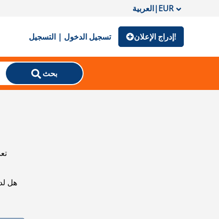
EUR
|
العربية
إدراج الإعلان!
تسجيل الدخول | التسجيل
بحث
تعذ
هل لد