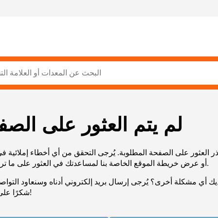
لم يتم العثور على الصف
ر العثور على الصفحة المطلوبة. يُرجى التحقق من أي أخطاء إملائية ف
URL، أو عرض خريطة الموقع الخاصة بنا لمساعدتك في العثور على ما تريد.
يك أي مشكلة أخرى؟ يُرجى إرسال بريد إلكتروني أدناه وسنعاود التوا
شكرًا على صبرك!