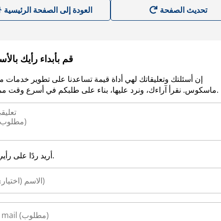
العودة إلى الصفحة الرئيسية
قم بأبداء رأيك بالأ
إن أسئلتك وتعليقاتك لهي أداة قيمة تساعدنا على تطوير خدمات م
ماسكوس. نقرأ آراءك، ونرد عليها، بناء على طلبكم في أسرع وقت ممكن.
أريد ردًا على رأيي.