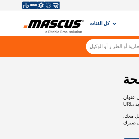
كل الفئات
حة
ي عنوان
صل معك.