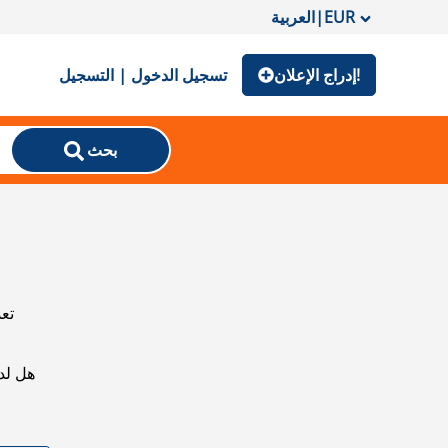
EUR
|
العربية
إدراج الإعلان!
تسجيل الدخول | التسجيل
بحث
تعذ
هل لد