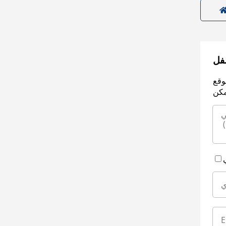
سفل
وقع