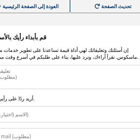
العودة إلى الصفحة الرئيسية
قم بأبداء رأيك بالأ
إن أسئلتك وتعليقاتك لهي أداة قيمة تساعدنا على تطوير خدمات م
ماسكوس. نقرأ آراءك، ونرد عليها، بناء على طلبكم في أسرع وقت ممكن.
أريد ردًا على رأيي.