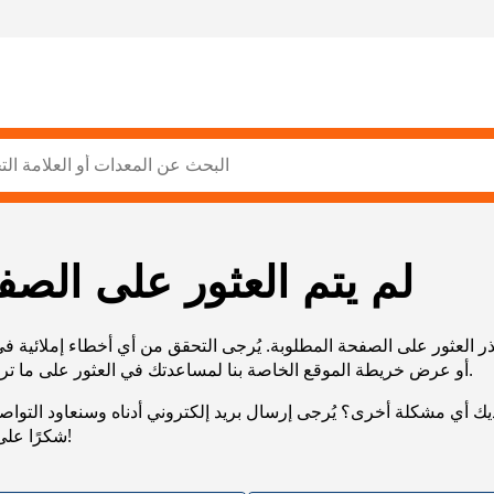
لم يتم العثور على الصف
ر العثور على الصفحة المطلوبة. يُرجى التحقق من أي أخطاء إملائية ف
URL، أو عرض خريطة الموقع الخاصة بنا لمساعدتك في العثور على ما تريد.
يك أي مشكلة أخرى؟ يُرجى إرسال بريد إلكتروني أدناه وسنعاود التوا
شكرًا على صبرك!