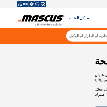
كل الفئات
حة
ي عنوان
صل معك.