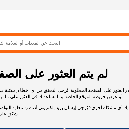
لم يتم العثور على الصف
ر العثور على الصفحة المطلوبة. يُرجى التحقق من أي أخطاء إملائية ف
URL، أو عرض خريطة الموقع الخاصة بنا لمساعدتك في العثور على ما تريد.
يك أي مشكلة أخرى؟ يُرجى إرسال بريد إلكتروني أدناه وسنعاود التوا
شكرًا على صبرك!