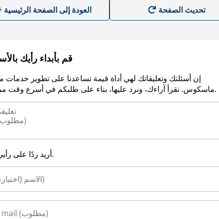
العودة إلى الصفحة الرئيسية
قم بأبداء رأيك بالأ
إن أسئلتك وتعليقاتك لهي أداة قيمة تساعدنا على تطوير خدمات م
ماسكوس. نقرأ آراءك، ونرد عليها، بناء على طلبكم في أسرع وقت ممكن.
أريد ردًا على رأيي.