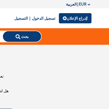
EUR
|
العربية
إدراج الإعلان!
تسجيل الدخول | التسجيل
بحث
تعذ
هل لد