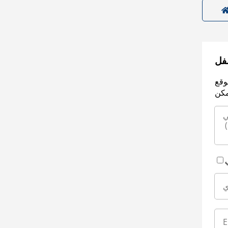
سفل
وقع